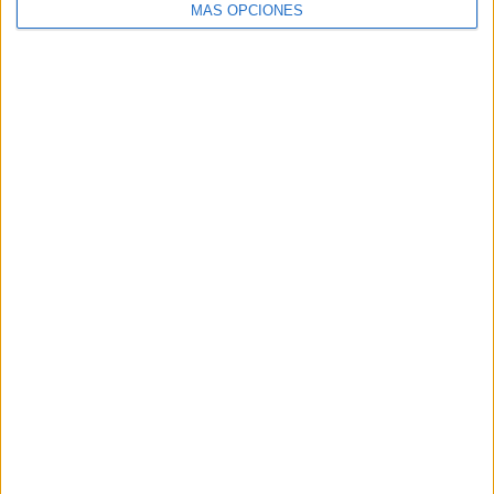
MÁS OPCIONES
ARTÍCULOS ALEATORIOS
04/08/2026
‘El Paraíso más cerca’, de