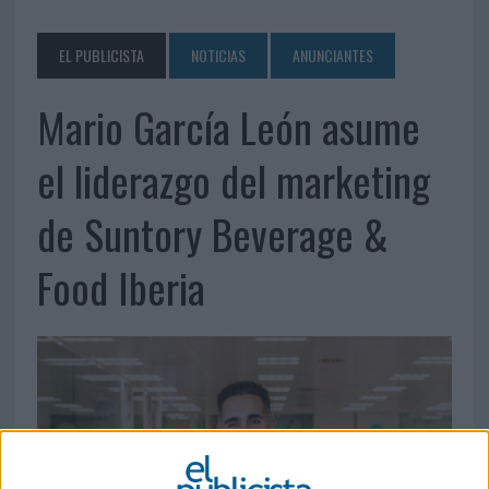
EL PUBLICISTA
NOTICIAS
ANUNCIANTES
Mario García León asume
el liderazgo del marketing
de Suntory Beverage &
Food Iberia