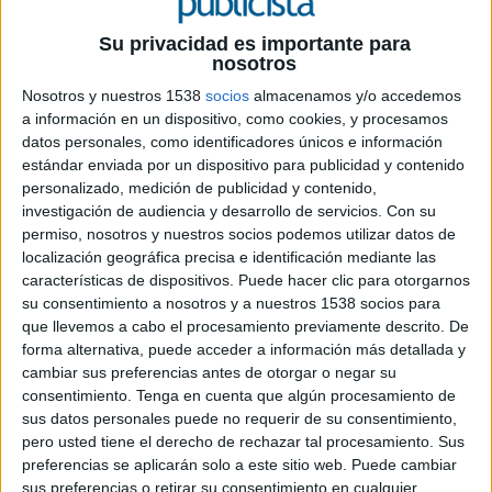
Su privacidad es importante para
nosotros
Nosotros y nuestros 1538
socios
almacenamos y/o accedemos
a información en un dispositivo, como cookies, y procesamos
datos personales, como identificadores únicos e información
26 DE MAYO DE 2026
estándar enviada por un dispositivo para publicidad y contenido
personalizado, medición de publicidad y contenido,
Tras más de una década en la compañía,
investigación de audiencia y desarrollo de servicios.
Con su
García León ha liderado la estrategia y el
permiso, nosotros y nuestros socios podemos utilizar datos de
crecimiento de marcas como Schweppes, La
localización geográfica precisa e identificación mediante las
Casera o TriNa
características de dispositivos. Puede hacer clic para otorgarnos
su consentimiento a nosotros y a nuestros 1538 socios para
Suntory Beverage & Food Iberia
(SBFI),
que llevemos a cabo el procesamiento previamente descrito. De
compañía que forma parte del grupo japonés
forma alternativa, puede acceder a información más detallada y
Suntory, acaba de anunciar el nombramiento de
cambiar sus preferencias antes de otorgar o negar su
Mario García León como nuevo director de
consentimiento.
Tenga en cuenta que algún procesamiento de
marketing. Mario, que lleva más de 12 años en la
sus datos personales puede no requerir de su consentimiento,
compañía y hasta ahora desempeñaba el cargo
pero usted tiene el derecho de rechazar tal procesamiento. Sus
de head of marketing de la marca Schweppes en
preferencias se aplicarán solo a este sitio web. Puede cambiar
sus preferencias o retirar su consentimiento en cualquier
España, asume esta nueva posición con el