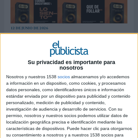
12 DE JUNIO DE 2026
La marca apoya el lanzamiento de su gama
'Conexión Total' en un estudio que apunta a
la desconexión emocional como uno de los
Su privacidad es importante para
principales frenos para la intimidad
nosotros
Los españoles mantienen una media de cuatro
Nosotros y nuestros 1538
socios
almacenamos y/o accedemos
relaciones sexuales al mes, pero experimentan
a información en un dispositivo, como cookies, y procesamos
alrededor de 30 discusiones o malentendidos en
datos personales, como identificadores únicos e información
estándar enviada por un dispositivo para publicidad y contenido
ese mismo periodo. Es una de las principales
personalizado, medición de publicidad y contenido,
conclusiones del último estudio impulsado por
investigación de audiencia y desarrollo de servicios.
Con su
Durex, que pone el foco en el impacto que la
permiso, nosotros y nuestros socios podemos utilizar datos de
desconexión emocional tiene sobre la vida íntima
localización geográfica precisa e identificación mediante las
de las parejas.
características de dispositivos. Puede hacer clic para otorgarnos
su consentimiento a nosotros y a nuestros 1538 socios para