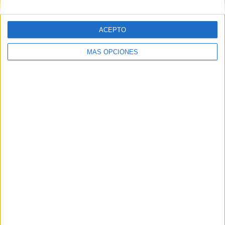
SÍGUENOS EN FACEBOOK
ACEPTO
MÁS OPCIONES
VÍDEO DESTACADO