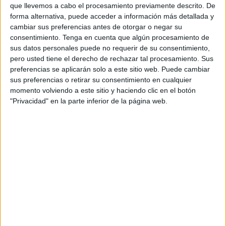
Según los datos analizados por la marca, las
que llevemos a cabo el procesamiento previamente descrito. De
tensiones cotidianas ocupan cada vez más
forma alternativa, puede acceder a información más detallada y
espacio dentro de las relaciones, hasta el punto
cambiar sus preferencias antes de otorgar o negar su
de que casi seis de cada diez personas reconocen
consentimiento.
Tenga en cuenta que algún procesamiento de
haber evitado mantener relaciones sexuales
sus datos personales puede no requerir de su consentimiento,
debido a un conflicto sin resolver.
pero usted tiene el derecho de rechazar tal procesamiento. Sus
preferencias se aplicarán solo a este sitio web. Puede cambiar
sus preferencias o retirar su consentimiento en cualquier
El informe identifica una paradoja significativa:
momento volviendo a este sitio y haciendo clic en el botón
aunque el 75% de los encuestados considera que
"Privacidad" en la parte inferior de la página web.
el sexo podría ayudar a reconectar con su pareja,
la acumulación de pequeños conflictos termina
dificultando precisamente esos momentos de
intimidad.
Las diferencias generacionales también son
evidentes. La Generación Z aparece como la más
activa sexualmente, pero también como la que
registra un mayor volumen de discusiones y
desacuerdos en su día a día. En el extremo
contrario se sitúan los Baby Boomers, que