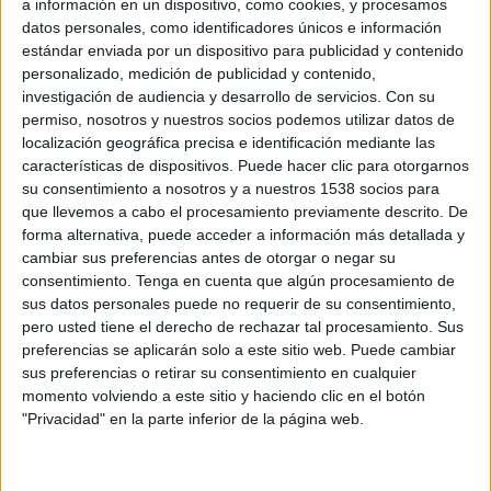
a información en un dispositivo, como cookies, y procesamos
datos personales, como identificadores únicos e información
“A nuestros vecinos” es la nueva campaña de
estándar enviada por un dispositivo para publicidad y contenido
Gete Comunicación para la red de
personalizado, medición de publicidad y contenido,
estaciones de servicio
investigación de audiencia y desarrollo de servicios.
Con su
permiso, nosotros y nuestros socios podemos utilizar datos de
Meroil ha confiado a
Gete Comunicación
su
localización geográfica precisa e identificación mediante las
nuevo posicionamiento, muy vinculado a sus
características de dispositivos. Puede hacer clic para otorgarnos
raíces y al compromiso con cada uno de sus
su consentimiento a nosotros y a nuestros 1538 socios para
clientes, que más que clientes, son vecinos.
que llevemos a cabo el procesamiento previamente descrito. De
forma alternativa, puede acceder a información más detallada y
La campaña
“A nuestros vecinos”
presenta el
cambiar sus preferencias antes de otorgar o negar su
consentimiento.
Tenga en cuenta que algún procesamiento de
lema publicitario “estaciones de proximidad” que
sus datos personales puede no requerir de su consentimiento,
define la filosofía de la marca y su apuesta por la
pero usted tiene el derecho de rechazar tal procesamiento. Sus
proximidad como valor diferencial. La campaña
preferencias se aplicarán solo a este sitio web. Puede cambiar
está compuesta por diferentes piezas: vídeo,
sus preferencias o retirar su consentimiento en cualquier
prensa, radio, campaña online para display,
momento volviendo a este sitio y haciendo clic en el botón
acciones de comunicación interna, landing de
"Privacidad" en la parte inferior de la página web.
campaña… donde se presentan diferentes
perfiles de clientes que se vinculan a servicios y
productos específicos que cubren las necesidades