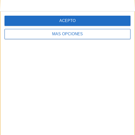
ACEPTO
MÁS OPCIONES
06/08/2026
‘La vuelta’, de Fenomenal
para Málaga CF
FICHA TÉCNICA Anunciante: Málaga CF Sector:
servicios Contacto del cliente: Ana M Fernández,
Sergio Valencia Agencia: Fenomenal Director
creativo: David Titos Directora de...