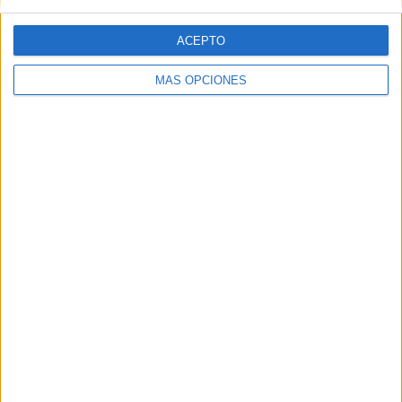
ACEPTO
MÁS OPCIONES
06/08/2026
Siete de cada diez empresas
españolas no integran la
infancia en su estrategia
El estudio concluye que energía, consumo y salud
son los sectores más avanzados, mientras turismo,
tecnología y gaming o estética obtienen las peores
valoraciones Las empresas españolas siguen sin ...
LEER MÁS