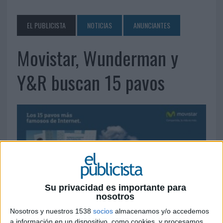
EL PUBLICISTA
NOTICIAS
ANUNCIANTES
Movistar, Wunderman y
Y&R buscan 15 pavos
Su privacidad es importante para
nosotros
Nosotros y nuestros 1538
socios
almacenamos y/o accedemos
a información en un dispositivo, como cookies, y procesamos