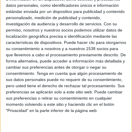
23 DE MAYO DE 2011
datos personales, como identificadores únicos e información
estándar enviada por un dispositivo para publicidad y contenido
La campaña aumenta la presencia y fortalecerá
personalizado, medición de publicidad y contenido,
la marca Movistar en redes sociales
investigación de audiencia y desarrollo de servicios.
Con su
permiso, nosotros y nuestros socios podemos utilizar datos de
MoviStar y Y&R Brands (Wunderman y Y&R) han puesto en marcha una
localización geográfica precisa e identificación mediante las
campaña online para la marca de telecomunicaciones con el objetivo de
características de dispositivos. Puede hacer clic para otorgarnos
comunicar su nueva oferta de portabilidad. Basándose en su precio, 15 euros, y
su consentimiento a nosotros y a nuestros 1538 socios para
en la idea de encontrar a 15 famosos anónimos de internet (el grupo más
que llevemos a cabo el procesamiento previamente descrito. De
divertido de Facebook, el que tiene más amigos en Tuenti, el que más twuitea,
forma alternativa, puede acceder a información más detallada y
etc), la campaña se presenta bajo el nombre ’15 pavos’.
cambiar sus preferencias antes de otorgar o negar su
consentimiento.
Tenga en cuenta que algún procesamiento de
Para desarrollar la búsqueda de los 15 más famosos en redes sociales, se ha creado
sus datos personales puede no requerir de su consentimiento,
pero usted tiene el derecho de rechazar tal procesamiento. Sus
un evento dentro del perfil de Movistar en Facebook, donde se anima a los
preferencias se aplicarán solo a este sitio web. Puede cambiar
usuarios a que propongan sus candidatos. El final de la campaña estará culminado
sus preferencias o retirar su consentimiento en cualquier
por el lanzamiento de un reportaje sobre esos 15 personajes relevantes en los
momento volviendo a este sitio y haciendo clic en el botón
social media, aunque desconocidos para el gran público.
"Privacidad" en la parte inferior de la página web.
En esta campaña ha participado por parte de Movistar Lydia Loste, Amelia López
y Paloma López. Y por parte de la agencia Nacho Fraile, Julián Pascual, Xelo
Soriano, María Gómez, Miguel Palomo, Esteban Iglesias, Soraya Pérez, Roberto