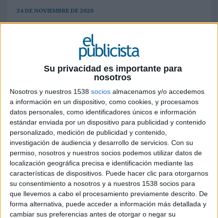
24 DE NOVIEMBRE DE 2020
con la colaboración altruista de Ogilvy
Barcelona-
La marca de alimentación igualará la
cantidad que realice cada usuario para
Su privacidad es importante para
lograr que la aportación a la conocida como
nosotros
la ‘Gran Recogida de alimentos’ sea doble
Nosotros y nuestros 1538
socios
almacenamos y/o accedemos
a información en un dispositivo, como cookies, y procesamos
“
Tu donación nutre y cuida x2
”. Este es el
datos personales, como identificadores únicos e información
concepto sobre el que pivota la acción solidaria
estándar enviada por un dispositivo para publicidad y contenido
que ha puesto en marcha
Nestlé Nutrición
personalizado, medición de publicidad y contenido,
Infantil
con el objetivo de recaudar productos
investigación de audiencia y desarrollo de servicios.
Con su
permiso, nosotros y nuestros socios podemos utilizar datos de
alimentarios de primera necesidad para la ‘Gran
localización geográfica precisa e identificación mediante las
Recogida de alimentos’ que organiza la
características de dispositivos. Puede hacer clic para otorgarnos
Federación Española de Bancos de Alimentos
su consentimiento a nosotros y a nuestros 1538 socios para
(
FESBAL
). En una situación como la actual,
que llevemos a cabo el procesamiento previamente descrito. De
marcada por la crisis sanitaria derivada del
forma alternativa, puede acceder a información más detallada y
coronavirus, el espíritu solidario se hace más
cambiar sus preferencias antes de otorgar o negar su