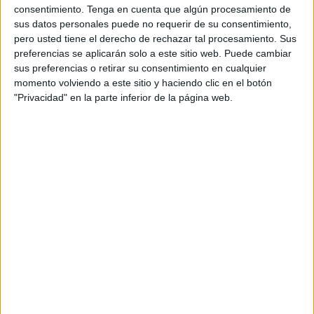
imprescindible que nunca.
consentimiento.
Tenga en cuenta que algún procesamiento de
sus datos personales puede no requerir de su consentimiento,
Como es habitual cada año, la Federación
pero usted tiene el derecho de rechazar tal procesamiento. Sus
Española de Bancos de Alimentos ha puesto en
preferencias se aplicarán solo a este sitio web. Puede cambiar
marcha la ‘
Gran Recogida de alimentos
’, una
sus preferencias o retirar su consentimiento en cualquier
iniciativa que permite recaudar casi cinco
momento volviendo a este sitio y haciendo clic en el botón
"Privacidad" en la parte inferior de la página web.
millones de alimentos anualmente para quienes
más lo necesitan. Debido a la pandemia, la
vigente edición se realiza tan solo de forma
virtual, prescindiendo así de la recogida de
alimentos física.
En su objetivo de ayudar en la obtención del
máximo de donaciones, Nestlé Nutrición Infantil
ha creado la página web “
Tu donación nutre y
cuida x2
”. Realizado por
Ogilvy Barcelona
de
forma altruista, el
site
busca ser el punto de
unión de personas que quieran hacer llegar su
aportación en un momento crucial.