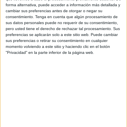
forma alternativa, puede acceder a información más detallada y
riguroso, combinando feedback de 172 testers,
cambiar sus preferencias antes de otorgar o negar su
análisis visual y modelización estadística. Ahora
consentimiento.
Tenga en cuenta que algún procesamiento de
queremos contrastar esos resultados con una
sus datos personales puede no requerir de su consentimiento,
prueba real, abierta y transparente”, explica Sito
pero usted tiene el derecho de rechazar tal procesamiento. Sus
Luis Salas, CEO de NNormal.
preferencias se aplicarán solo a este sitio web. Puede cambiar
sus preferencias o retirar su consentimiento en cualquier
Para ello, la compañía ha puesto en marcha una
momento volviendo a este sitio y haciendo clic en el botón
convocatoria internacional dirigida a corredores
"Privacidad" en la parte inferior de la página web.
dispuestos a completar 1.000 kilómetros en diez
días utilizando un único par de zapatillas. El
desafío podrá afrontarse de manera individual o
en equipos de hasta tres personas, y cada
participante tendrá libertad para diseñar su
propio reto: desde travesías de montaña hasta
relevos o proyectos de ultra distancia.
Los seleccionados recibirán un par de Kjerag 02,
equipación completa de NNormal, una cámara
GoPro para documentar la experiencia y una