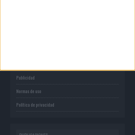
fundador como aval de su...
CORPORATIVO
Quienes somos
Publicidad
Normas de uso
Política de privacidad