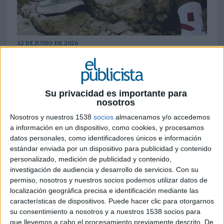
12 DE JUNIO DE 2026
La marca fundada por Kilian Jornet y
Camper lanza un reto abierto para poner a
prueba, en condiciones reales, la
Su privacidad es importante para
durabilidad de sus zapatillas de trail
nosotros
Nosotros y nuestros 1538
socios
almacenamos y/o accedemos
NNormal
quiere demostrar que la durabilidad
a información en un dispositivo, como cookies, y procesamos
también puede ser un argumento diferencial en
datos personales, como identificadores únicos e información
el equipamiento deportivo. Tras realizar un
estándar enviada por un dispositivo para publicidad y contenido
estudio con 172 corredores, la marca ha
personalizado, medición de publicidad y contenido,
concluido que su modelo Kjerag 02 alcanza una
investigación de audiencia y desarrollo de servicios.
Con su
vida útil media de 1.096 kilómetros. Ahora, ha
permiso, nosotros y nuestros socios podemos utilizar datos de
decidido llevar esos resultados del laboratorio al
localización geográfica precisa e identificación mediante las
terreno real.
características de dispositivos. Puede hacer clic para otorgarnos
su consentimiento a nosotros y a nuestros 1538 socios para
que llevemos a cabo el procesamiento previamente descrito. De
“Hemos analizado la Kjerag 02 con un enfoque