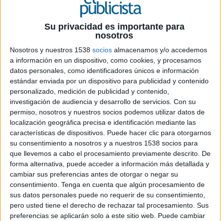
Su privacidad es importante para
nosotros
Nosotros y nuestros 1538
socios
almacenamos y/o accedemos
a información en un dispositivo, como cookies, y procesamos
9 DE JUNIO DE 2026
datos personales, como identificadores únicos e información
estándar enviada por un dispositivo para publicidad y contenido
La marca avanza en una colección de 11
personalizado, medición de publicidad y contenido,
piezas ilustradas que reinterpretan algunos
investigación de audiencia y desarrollo de servicios.
Con su
de los ingredientes característicos de su
permiso, nosotros y nuestros socios podemos utilizar datos de
localización geográfica precisa e identificación mediante las
ginebra desde una mirada artística y
características de dispositivos. Puede hacer clic para otorgarnos
contemporánea
su consentimiento a nosotros y a nuestros 1538 socios para
que llevemos a cabo el procesamiento previamente descrito. De
Nordés Gin continúa desarrollando su proyecto
forma alternativa, puede acceder a información más detallada y
creativo centrado en los botánicos que forman
cambiar sus preferencias antes de otorgar o negar su
parte de la identidad de la marca. La iniciativa,
consentimiento.
Tenga en cuenta que algún procesamiento de
impulsada junto al estudio El Sofá Verde y con la
sus datos personales puede no requerir de su consentimiento,
colaboración de CLV Madrid, suma una nueva
pero usted tiene el derecho de rechazar tal procesamiento. Sus
entrega dedicada al cardamomo, uno de los
preferencias se aplicarán solo a este sitio web. Puede cambiar