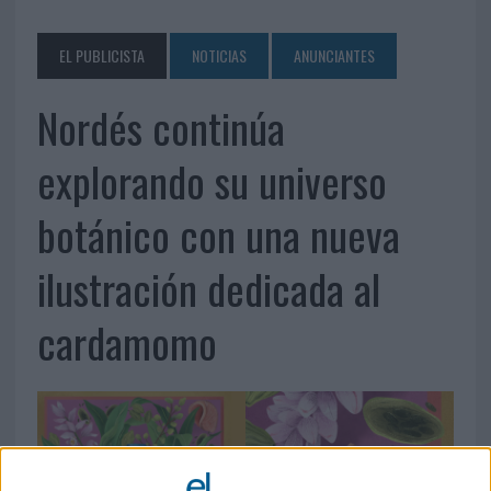
EL PUBLICISTA
NOTICIAS
ANUNCIANTES
Nordés continúa
explorando su universo
botánico con una nueva
ilustración dedicada al
cardamomo