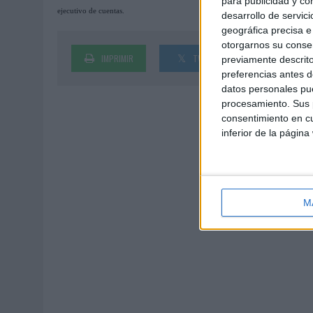
para publicidad y co
ejecutivo de cuentas.
desarrollo de servici
geográfica precisa e 
otorgarnos su conse
IMPRIMIR
TWEET
SHARE
previamente descrito
preferencias antes d
datos personales pue
procesamiento. Sus p
consentimiento en cu
inferior de la página
M