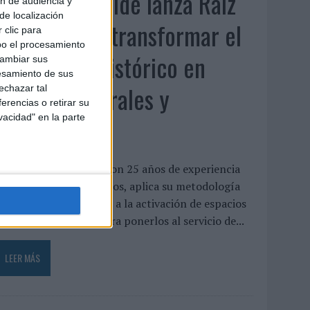
Beon Worldwide lanza Raíz
ón de audiencia y
de localización
Urbana para transformar el
 clic para
bo el procesamiento
patrimonio histórico en
cambiar sus
esamiento de sus
activos culturales y
echazar tal
erencias o retirar su
vacidad" en la parte
económicos
a empresa española, con 25 años de experiencia
n producción de eventos, aplica su metodología
e producción in-house a la activación de espacios
istóricos en desuso para ponerlos al servicio de...
LEER MÁS