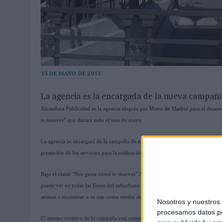
03/08/2026
|
MOVISTAR APELA A LA ILUSIÓN DE LAS AFICIONES PARA
06/08/2026
|
‘LA VUELTA’, DE FENOMENAL PARA MÁLAGA CF
13 DE MAYO DE 2011
La agencia es la encargada de la nueva campañ
Alcandora Publicidad es la agencia elegida por Metro de Madrid para el desar
te mueves” que durará todo el mes de mayo.
La agencia se encargará de la campaña de marketing promocional, en la que se i
prestación de los servicios para la realización de stands en ferias, exposicione
Bajo el claim “Nos gusta cómo te mueves” Alcandora ha querido transmitir la ac
puede ver en todas las líneas del suburbano. El objetivo de la agencia es info
animar e incentivar a su uso como medio de transporte.
Nosotros y nuestro
procesamos datos per
El equipo creativo de la campaña está compuesto por Alberto Labad, director de