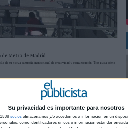
 EL REGRESO DEL FÚTBOL
a de Metro de Madrid
rollo de su nueva campaña institucional de creatividad y comunicación “Nos gusta cómo
ncluye producción de material gráfico para pórticos, ascensores y revistas y la
s, convenciones, eventos y ruedas de prensa.
titud del usuario de Metro convirtiéndole en el protagonista de la campaña que ya se
Su privacidad es importante para nosotros
rmar al usuario de Metro de Madrid de que éste es uno de los mejores Metros del mundo y
s 1538
socios
almacenamos y/o accedemos a información en un disposit
0
sonales, como identificadores únicos e información estándar enviada 
 arte, Pilar Illescas, creativa y Ignacio Arrese, copy. Con Ricardo Rambla como