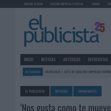
INICIAR SESIÓN
EDICIÓN IMPRESA Y DIGITAL
TIENDA
OF
INICIO
NOTICIAS
ARTÍCULOS
ENTREVISTAS
ACTUALIDAD
06/08/2026
|
SIETE DE CADA DIEZ EMPRESAS ESPAÑ
06/08/2026
|
EL MERCADO PUBLICITARIO CAE UN 2,6% EN 2025, A
06/08/2026
|
LA TELEVISIÓN SIGUE LIDERANDO EL CONSUMO DE MEDI
EL PUBLICISTA
NOTICIAS
ANUNCIANTES
06/08/2026
|
EL USO DE LA IA GENERATIVA ALCANZA YA AL 62% DE L
‘Nos gusta como te mueve
06/08/2026
|
SYSTEM1 NOMBRA A KIMBERLY BASTONI COMO NUEVA D