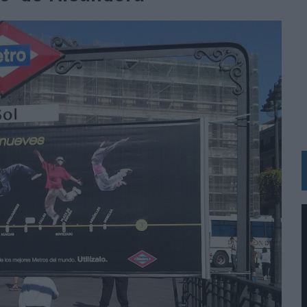
BLE INSPIRADA EN CORNETTO, CALIPPO Y SOLERO
MAR EL PATRIMONIO HISTÓRICO EN ACTIVOS CULTURALES Y ECONÓMICOS
LA GESTIÓN DE SUS RELACIONES CON LOS MEDIOS
ARIO EN SU ÚLTIMA CAMPAÑA INTERNACIONAL
N DE MARCA A LARGO PLAZO Y LA MEDICIÓN SON DOS CARAS DE LA MISMA
N HOTELS & RESORTS
VECES’, DE INUSUALY PARA CERVEZA CAPAZ
 PARA ORANGE
 UNA OPORTUNIDAD DE INCLUSIÓN
RANO’
UDIO EN SU NUEVA CAMPAÑA GLOBAL DE MARCA
VISTAR