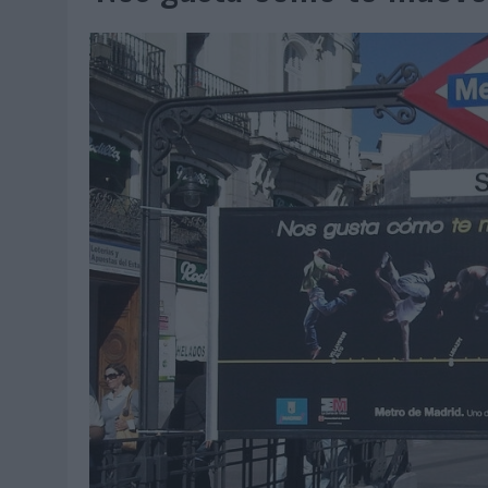
06/08/2026
|
FRIGO Y UNIQLO LANZAN UNA COLECCIÓN PERSONALIZA
06/08/2026
|
LA IA ESTÁ SUBIENDO EL LISTÓN DE LA CREATIVIDAD
05/08/2026
|
BEON WORLDWIDE LANZA RAÍZ URBANA PARA TRANSFOR
05/08/2026
|
FABRA COMUNICACIÓN INCORPORA A CASONÁ Y ASUME 
05/08/2026
|
LOPESAN HOTELS & RESORTS ACERCA EL PARAÍSO CAN
05/08/2026
|
LUIS ARQUILLOS (BURGO DE ARIAS): “LA CONSTRUCCIÓ
MONEDA”
04/08/2026
|
‘EL PARAÍSO MÁS CERCA’, DE 22GRADOS PARA LOPESA
04/08/2026
|
‘LA ÚNICA CERVEZA DEL MUNDO QUE SE DISFRUTA DOS 
04/08/2026
|
‘EL FÚTBOL SIN LAS PERSONAS’, DE DENTSU CREATIVE
04/08/2026
|
CAPAZ, LA CERVEZA QUE CONVIERTE CADA BOTELLA EN
04/08/2026
|
BABARIA Y MAXIBON SON ‘EL MATCH PERFECTO DEL VE
04/08/2026
|
AUDIBLE REIVINDICA EL PODER TRANSFORMADOR DEL A
03/08/2026
|
‘VUELVE EL FÚTBOL. VUELVE A SOÑAR’, DE VML PARA MO