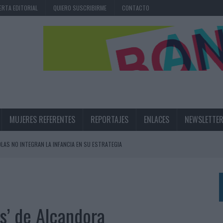
ERTA EDITORIAL
QUIERO SUSCRIBIRME
CONTACTO
MUJERES REFERENTES
REPORTAJES
ENLACES
NEWSLETTE
OLAS NO INTEGRAN LA INFANCIA EN SU ESTRATEGIA
UNQUE LOS MEDIOS CONTROLADOS MANTIENEN EL CRECIMIENTO
OS EN VERANO Y SUPERA AL MÓVIL COMO DISPOSITIVO MÁS UTILIZADO
OS ESPAÑOLES
s’ de Alcandora
IRECTORA COMERCIAL GLOBAL