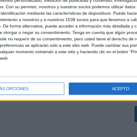
ntenido personalizado, medición de publicidad y contenido, investigaci
os.
Con su permiso, nosotros y nuestros socios podemos utilizar datos 
identificación mediante las características de dispositivos. Puede hacer
ntimiento a nosotros y a nuestros 1538 socios para que llevemos a ca
SHARE
ENVIAR
PIN
. De forma alternativa, puede acceder a información más detallada y 
e otorgar o negar su consentimiento.
Tenga en cuenta que algún proc
de no requerir de su consentimiento, pero usted tiene el derecho de r
referencias se aplicarán solo a este sitio web. Puede cambiar sus pref
alquier momento volviendo a este sitio y haciendo clic en el botón "Pri
 web.
L
e
ÁS OPCIONES
ACEPTO
d
h