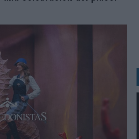
 LAS MARCAS
N IA
RÁ A PRUEBA LA CREATIVIDAD DE LAS MARCAS
N LA INFANCIA EN SU ESTRATEGIA
OS EN VERANO Y SUPERA AL MÓVIL COMO DISPOSITIVO MÁS UTILIZADO
OS ESPAÑOLES
IRECTORA COMERCIAL GLOBAL
BLE INSPIRADA EN CORNETTO, CALIPPO Y SOLERO
MAR EL PATRIMONIO HISTÓRICO EN ACTIVOS CULTURALES Y ECONÓMICOS
LA GESTIÓN DE SUS RELACIONES CON LOS MEDIOS
ARIO EN SU ÚLTIMA CAMPAÑA INTERNACIONAL
N DE MARCA A LARGO PLAZO Y LA MEDICIÓN SON DOS CARAS DE LA MISMA