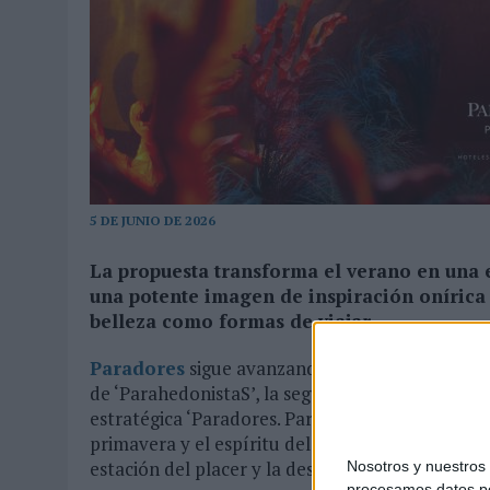
MONEDA”
07/08/2026
|
‘ALEXIA PUTELLAS X GALAXY Z FOLD8 – SIN LÍMITES’, 
5 DE JUNIO DE 2026
La propuesta transforma el verano en una 
una potente imagen de inspiración onírica q
belleza como formas de viajar
Paradores
sigue avanzando en la construcción 
de ‘ParahedonistaS’, la segunda pieza de la cam
estratégica ‘Paradores. Para todos. Para todas’. 
primavera y el espíritu del descubrimiento, la
estación del placer y la desconexión.
Nosotros y nuestro
procesamos datos per