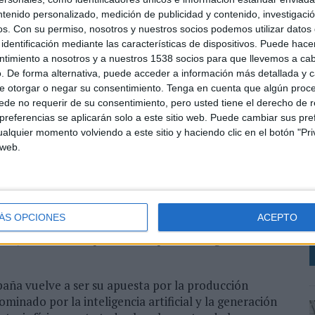
ntenido personalizado, medición de publicidad y contenido, investigaci
lejada de los códigos tradicionales del turismo
os.
Con su permiso, nosotros y nuestros socios podemos utilizar datos 
ional y aspiracional. Bajo el concepto
identificación mediante las características de dispositivos. Puede hacer
n una forma de viajar asociada al disfrute de los
ntimiento a nosotros y a nuestros 1538 socios para que llevemos a ca
ción y la belleza de los entornos singulares.
. De forma alternativa, puede acceder a información más detallada y 
e otorgar o negar su consentimiento.
Tenga en cuenta que algún proc
ura femenina suspendida sobre un caballito de mar
de no requerir de su consentimiento, pero usted tiene el derecho de r
or tonos rosados, corales y dorados. El resultado es
referencias se aplicarán solo a este sitio web. Puede cambiar sus pref
realidad, construyendo una metáfora visual del placer
alquier momento volviendo a este sitio y haciendo clic en el botón "Pri
L
ción habitual de playas, piscinas o paisajes
 web.
e
or del prefijo “Para”, que articula el nuevo
rar que la experiencia Paradores puede significar
a
ÁS OPCIONES
ACEPTO
imavera el relato se dirigía a los curiosos, ahora la
l viaje como una oportunidad para entregarse al
paña vuelve a ser su apuesta por la producción
minado por la inteligencia artificial y la generación