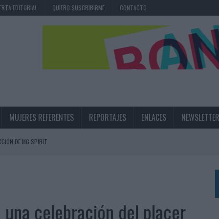
ERTA EDITORIAL
QUIERO SUSCRIBIRME
CONTACTO
MUJERES REFERENTES
REPORTAJES
ENLACES
NEWSLETTE
CIÓN DE MG SPIRIT
NA CAMPAÑA QUE CELEBRA SU REGRESO A PRIMERA DIVISIÓN
TERNACIONAL DE LA CERVEZA
360º CENTRADA EN EL ORIGEN BARCELONÉS
 una celebración del placer
 UNA EXPERIENCIA DE MARCA EN IBIZA