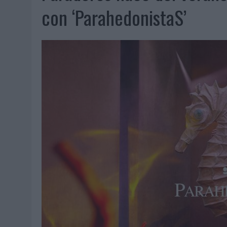
07/08/2026
|
EL VERANO PONE A PRUEBA LA ESTRATEGIA DIGITAL DE
con ‘ParahedonistaS’
07/08/2026
|
VUELING CONVIERTE LOS RECUERDOS EN SOUVENIRS CO
07/08/2026
|
CUANDO SE APAGUE EL SOL, EL ECLIPSE DE 2026 POND
06/08/2026
|
‘LA VUELTA’, DE FENOMENAL PARA MÁLAGA CF
06/08/2026
|
SIETE DE CADA DIEZ EMPRESAS ESPAÑOLAS NO INTEGRA
06/08/2026
|
LA TELEVISIÓN SIGUE LIDERANDO EL CONSUMO DE MEDI
06/08/2026
|
EL USO DE LA IA GENERATIVA ALCANZA YA AL 62% DE L
06/08/2026
|
SYSTEM1 NOMBRA A KIMBERLY BASTONI COMO NUEVA D
06/08/2026
|
FRIGO Y UNIQLO LANZAN UNA COLECCIÓN PERSONALIZA
06/08/2026
|
LA IA ESTÁ SUBIENDO EL LISTÓN DE LA CREATIVIDAD
05/08/2026
|
BEON WORLDWIDE LANZA RAÍZ URBANA PARA TRANSFOR
05/08/2026
|
FABRA COMUNICACIÓN INCORPORA A CASONÁ Y ASUME 
05/08/2026
|
LOPESAN HOTELS & RESORTS ACERCA EL PARAÍSO CAN
05/08/2026
|
LUIS ARQUILLOS (BURGO DE ARIAS): “LA CONSTRUCCIÓ