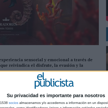
DE CHEIL SPAIN PARA SAMSUNG ELECTRONICS IBERIA
experiencia sensorial y emocional a través de
ue reivindica el disfrute, la evasión y la
de su nuevo territorio de marca con el lanzamiento
paña estacional 2026 integrada en la plataforma
Tras la presentación de ‘ParacuriosoS’, centrada en la
Su privacidad es importante para nosotros
 compañía pone ahora el foco en el verano como
0
s 1538
socios
almacenamos y/o accedemos a información en un disposit
sonales, como identificadores únicos e información estándar enviada 