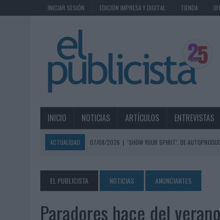
INICIAR SESIÓN
EDICIÓN IMPRESA Y DIGITAL
TIENDA
OF
INICIO
NOTICIAS
ARTÍCULOS
ENTREVISTAS
ACTUALIDAD
07/08/2026
|
‘SHOW YOUR SPIRIT’, DE AUTOPRODUC
07/08/2026
|
EL MÁLAGA CF CULMINA SU TRILOGÍA DE MARCA CON U
07/08/2026
|
MAHOU REIVINDICA EL RITUAL DE LA CAÑA EN EL DÍA IN
EL PUBLICISTA
NOTICIAS
ANUNCIANTES
07/08/2026
|
MG SPIRIT RELANZA SU MARCA CON UNA ESTRATEGIA 
Paradores hace del verano
07/08/2026
|
PATRÓN CONVIERTE EL NUEVO SINGLE DE ARÓN PIPER EN