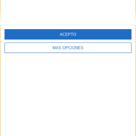
VÍDEO DESTACADO
ACEPTO
MÁS OPCIONES
ARTÍCULOS ALEATORIOS