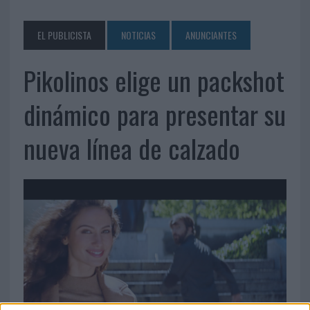
EL PUBLICISTA
NOTICIAS
ANUNCIANTES
Pikolinos elige un packshot
dinámico para presentar su
nueva línea de calzado