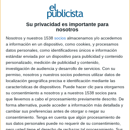
30 DE OCTUBRE DE 2019
Su privacidad es importante para
Tras la anterior campaña de verano, la
nosotros
marca de calzado apuesta por seguir
mostrando al mundo su compromiso con
Nosotros y nuestros 1538
socios
almacenamos y/o accedemos
una comodidad que se traslada a una forma
a información en un dispositivo, como cookies, y procesamos
datos personales, como identificadores únicos e información
de ver la vida
estándar enviada por un dispositivo para publicidad y contenido
personalizado, medición de publicidad y contenido,
Pikolinos
sale a los medios de nuevo con su
investigación de audiencia y desarrollo de servicios.
Con su
nueva campaña para la temporada Otoño-
permiso, nosotros y nuestros socios podemos utilizar datos de
invierno bajo el eslogan de marca ‘Get comfy and
localización geográfica precisa e identificación mediante las
smile’, donde se ha creado un nuevo
spot
lleno de
características de dispositivos. Puede hacer clic para otorgarnos
dinamismo, optimismo y frescura. El enfoque de
su consentimiento a nosotros y a nuestros 1538 socios para
la nueva campaña responde a términos más
que llevemos a cabo el procesamiento previamente descrito. De
urbanos que la de verano, donde la marca de
forma alternativa, puede acceder a información más detallada y
calzado muestra un otoño e invierno que invita a
cambiar sus preferencias antes de otorgar o negar su
moverse, a no quedarse quieto ni encerrado en
consentimiento.
Tenga en cuenta que algún procesamiento de
casa, sino todo lo contrario.
sus datos personales puede no requerir de su consentimiento,
pero usted tiene el derecho de rechazar tal procesamiento. Sus