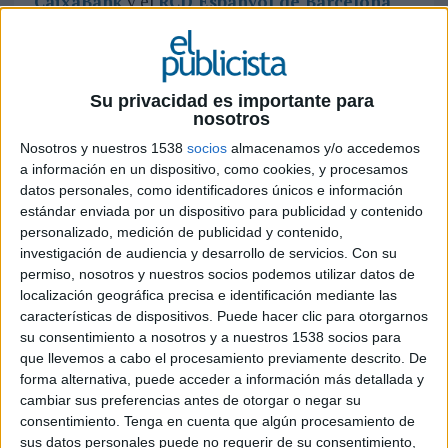
CaixaBank
y el
RCD Espanyol de Barcelona
han convertido el RCDE Stadium en el primer
estadio cashless de España. Ambas entidades han
presentado el proyecto de innovación
desarrollado conjuntamente que permitirá
Su privacidad es importante para
realizar todas las gestiones y compras necesarias
nosotros
para disfrutar de un partido oficial a través de
Nosotros y nuestros 1538
socios
almacenamos y/o accedemos
una aplicación móvil, de manera ágil, segura e
a información en un dispositivo, como cookies, y procesamos
integrada y sin que el aficionado tenga que llevar
datos personales, como identificadores únicos e información
dinero encima (ni efectivo, ni tarjetas) al
estándar enviada por un dispositivo para publicidad y contenido
desplazarse al estadio.
personalizado, medición de publicidad y contenido,
investigación de audiencia y desarrollo de servicios.
Con su
La aplicación, que estará disponible en los
permiso, nosotros y nuestros socios podemos utilizar datos de
próximos 15 días, está diseñada para dar
un
localización geográfica precisa e identificación mediante las
características de dispositivos. Puede hacer clic para otorgarnos
paso adelante en la experiencia de vivir un
su consentimiento a nosotros y a nuestros 1538 socios para
partido de fútbol
. Por ello, está a disposición de
que llevemos a cabo el procesamiento previamente descrito. De
cualquier persona interesada, sea abonada del
forma alternativa, puede acceder a información más detallada y
club o espectador, e independientemente de la
cambiar sus preferencias antes de otorgar o negar su
entidad financiera o de la tarjeta bancaria que
consentimiento.
Tenga en cuenta que algún procesamiento de
utilice. Asimismo, para que la experiencia resulte
sus datos personales puede no requerir de su consentimiento,