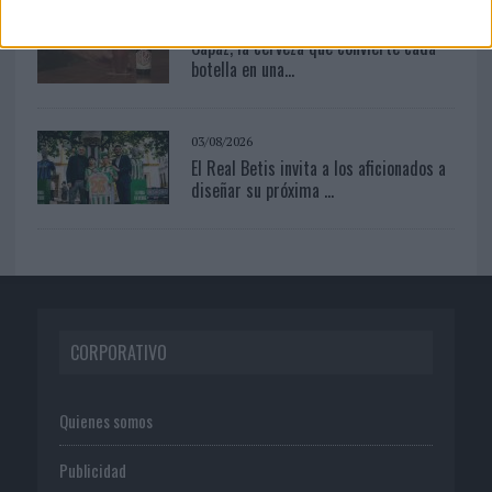
04/08/2026
Capaz, la cerveza que convierte cada
botella en una...
03/08/2026
El Real Betis invita a los aficionados a
diseñar su próxima ...
CORPORATIVO
Quienes somos
Publicidad