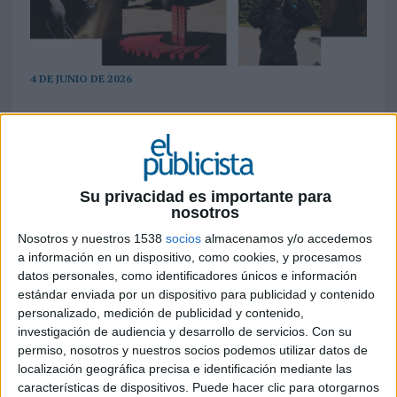
4 DE JUNIO DE 2026
Rimmel London España refuerza el
posicionamiento de su máscara de pestañas
Thrill Seeker MegaLift con una nueva
acción experiencial protagonizada por
Su privacidad es importante para
creadores de contenido y la piloto Cristina
nosotros
Gutiérrez. La iniciativa da continuidad a una
Nosotros y nuestros 1538
socios
almacenamos y/o accedemos
plataforma de comunicación basada en la
a información en un dispositivo, como cookies, y procesamos
adrenalina, la resistencia y las experiencias
datos personales, como identificadores únicos e información
de alto impacto emocional
estándar enviada por un dispositivo para publicidad y contenido
personalizado, medición de publicidad y contenido,
Rimmel London España
continúa apostando
investigación de audiencia y desarrollo de servicios.
Con su
por el marketing experiencial para conectar con
permiso, nosotros y nuestros socios podemos utilizar datos de
las nuevas generaciones. La marca de belleza de
localización geográfica precisa e identificación mediante las
Coty ha puesto en marcha una segunda oleada
características de dispositivos. Puede hacer clic para otorgarnos