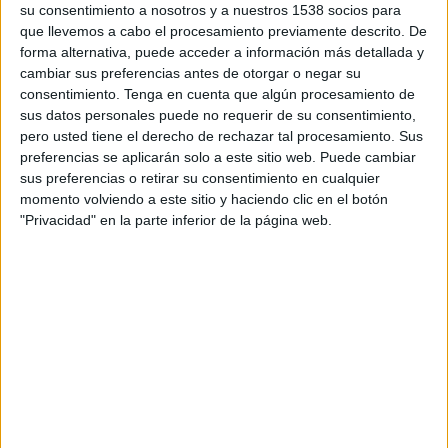
de su campaña para Thrill Seeker MegaLift, su
su consentimiento a nosotros y a nuestros 1538 socios para
máscara de pestañas enfocada en el efecto lifting
que llevemos a cabo el procesamiento previamente descrito. De
y la larga duración, trasladando el producto a un
forma alternativa, puede acceder a información más detallada y
entorno marcado por la velocidad, la intensidad
cambiar sus preferencias antes de otorgar o negar su
consentimiento.
Tenga en cuenta que algún procesamiento de
y la emoción.
sus datos personales puede no requerir de su consentimiento,
pero usted tiene el derecho de rechazar tal procesamiento. Sus
Tras una primera activación celebrada en el
preferencias se aplicarán solo a este sitio web. Puede cambiar
circuito de karts de Carlos Sainz en Madrid, la
sus preferencias o retirar su consentimiento en cualquier
marca ha elevado la apuesta con una nueva
momento volviendo a este sitio y haciendo clic en el botón
experiencia desarrollada en el Nasser Camp, en
"Privacidad" en la parte inferior de la página web.
Cataluña. En esta ocasión, un grupo de creadores
de contenido se convirtió en copiloto de la piloto
profesional Cristina Gutiérrez, una de las figuras
más reconocidas del automovilismo español y
protagonista de esta nueva fase de la campaña.
La acción busca reforzar los atributos de
resistencia, impacto y duración asociados al
producto a través de una experiencia extrema,
integrando la máscara de pestañas en un