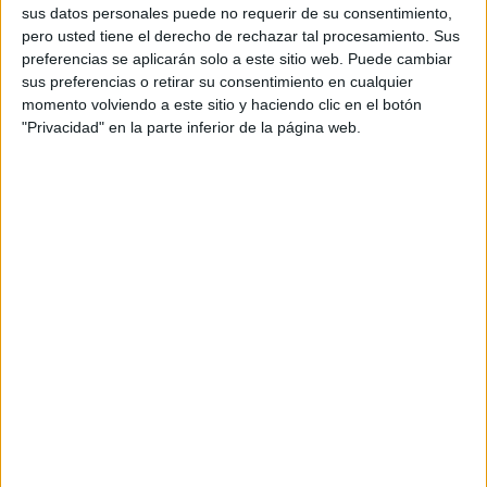
integra la palabra ‘Madrid’, las cinco estrellas y el
sus datos personales puede no requerir de su consentimiento,
clavel en una reinterpretación visual firmada por
pero usted tiene el derecho de rechazar tal procesamiento. Sus
preferencias se aplicarán solo a este sitio web. Puede cambiar
la ilustradora Mercedes Bellido. La botella, ya
sus preferencias o retirar su consentimiento en cualquier
disponible en el canal HORECA, se plantea como
momento volviendo a este sitio y haciendo clic en el botón
una declaración de amor a la capital y a quienes
"Privacidad" en la parte inferior de la página web.
la viven.
La iniciativa se amplifica con la intervención de
más de 1.000 puntos de venta en la Comunidad
de Madrid. Terrazas, ventanales y accesos se
transforman con vinilados, elementos florales,
mobiliario y detalles castizos, con especial foco
en barrios como La Latina, Lavapiés, Malasaña o
el Barrio de las Letras.
El clavel actúa como hilo conductor de una
estética que mezcla tradición y códigos
contemporáneos. La campaña, desarrollada por
Little Spain, se construye como una oda a la
grandeza madrileña, elevando el imaginario