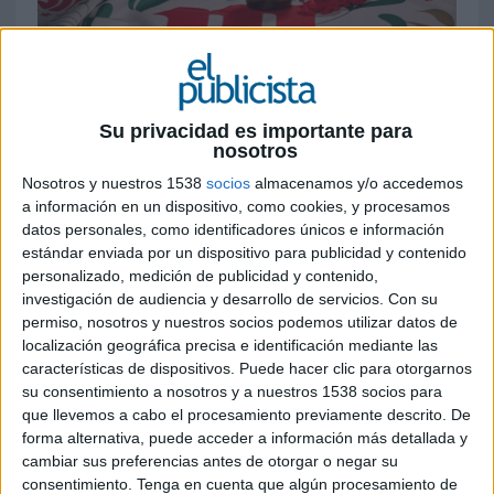
27 DE ABRIL DE 2026
Su privacidad es importante para
La marca toma más de 1.000 locales y lanza
nosotros
una botella homenaje a la ciudad en una
campaña que conecta tradición y cultura
Nosotros y nuestros 1538
socios
almacenamos y/o accedemos
contemporánea
a información en un dispositivo, como cookies, y procesamos
datos personales, como identificadores únicos e información
estándar enviada por un dispositivo para publicidad y contenido
Mahou vuelve a convertir San Isidro en su gran
personalizado, medición de publicidad y contenido,
territorio de marca con una campaña que lleva su
investigación de audiencia y desarrollo de servicios.
Con su
vínculo con Madrid al terreno experiencial. La
permiso, nosotros y nuestros socios podemos utilizar datos de
compañía despliega una intervención masiva en
localización geográfica precisa e identificación mediante las
hostelería, relanza su icónica botella en edición
características de dispositivos. Puede hacer clic para otorgarnos
especial y suma una verbena exclusiva como
su consentimiento a nosotros y a nuestros 1538 socios para
pistoletazo de salida a las fiestas.
que llevemos a cabo el procesamiento previamente descrito. De
forma alternativa, puede acceder a información más detallada y
El eje de la acción es el rediseño de su packaging,
cambiar sus preferencias antes de otorgar o negar su
donde el logo cede protagonismo a la ciudad:
consentimiento.
Tenga en cuenta que algún procesamiento de