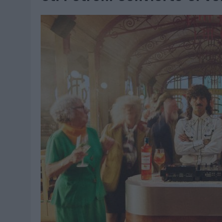
07/08/2026
|
CUANDO SE APAGUE EL SOL, EL ECLIPSE DE 2026 POND
06/08/2026
|
‘LA VUELTA’, DE FENOMENAL PARA MÁLAGA CF
06/08/2026
|
SIETE DE CADA DIEZ EMPRESAS ESPAÑOLAS NO INTEGRA
06/08/2026
|
LA TELEVISIÓN SIGUE LIDERANDO EL CONSUMO DE MEDI
06/08/2026
|
EL USO DE LA IA GENERATIVA ALCANZA YA AL 62% DE L
06/08/2026
|
SYSTEM1 NOMBRA A KIMBERLY BASTONI COMO NUEVA D
06/08/2026
|
FRIGO Y UNIQLO LANZAN UNA COLECCIÓN PERSONALIZA
06/08/2026
|
LA IA ESTÁ SUBIENDO EL LISTÓN DE LA CREATIVIDAD
05/08/2026
|
BEON WORLDWIDE LANZA RAÍZ URBANA PARA TRANSFOR
05/08/2026
|
FABRA COMUNICACIÓN INCORPORA A CASONÁ Y ASUME 
05/08/2026
|
LOPESAN HOTELS & RESORTS ACERCA EL PARAÍSO CAN
05/08/2026
|
LUIS ARQUILLOS (BURGO DE ARIAS): “LA CONSTRUCCIÓ
MONEDA”
04/08/2026
|
‘EL PARAÍSO MÁS CERCA’, DE 22GRADOS PARA LOPESA