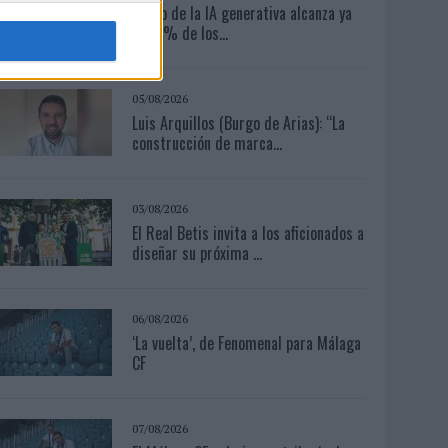
El uso de la IA generativa alcanza ya
al 62% de los...
05/08/2026
Luis Arquillos (Burgo de Arias): “La
construcción de marca...
03/08/2026
El Real Betis invita a los aficionados a
diseñar su próxima ...
06/08/2026
‘La vuelta’, de Fenomenal para Málaga
CF
07/08/2026