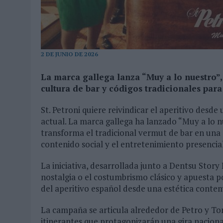
04/08/2026
|
‘LA ÚNICA CERVEZA DEL MUNDO QUE SE DISFRUTA DOS 
07/08/2026
|
EL MÁLAGA CF CULMINA SU TRILOGÍA DE MARCA CON U
2 DE JUNIO DE 2026
La marca gallega lanza “Muy a lo nuestro”
cultura de bar y códigos tradicionales par
St. Petroni quiere reivindicar el aperitivo desde
actual. La marca gallega ha lanzado “Muy a lo n
transforma el tradicional vermut de bar en una e
contenido social y el entretenimiento presencial
La iniciativa, desarrollada junto a Dentsu Story
nostalgia o el costumbrismo clásico y apuesta p
del aperitivo español desde una estética cont
La campaña se articula alrededor de Petro y Toni
itinerantes que protagonizarán una gira naciona