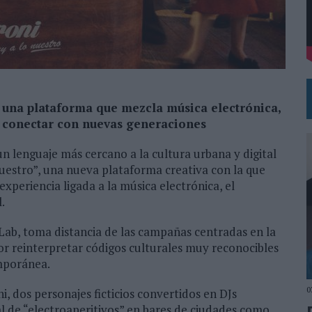
VECES’, DE INUSUALY PARA CERVEZA CAPAZ
NA CAMPAÑA QUE CELEBRA SU REGRESO A PRIMERA DIVISIÓN
, una plataforma que mezcla música electrónica,
a conectar con nuevas generaciones
 un lenguaje más cercano a la cultura urbana y digital
uestro”, una nueva plataforma creativa con la que
xperiencia ligada a la música electrónica, el
.
 Lab, toma distancia de las campañas centradas en la
or reinterpretar códigos culturales muy reconocibles
emporánea.
0
, dos personajes ficticios convertidos en DJs
l de “electroaperitivos” en bares de ciudades como