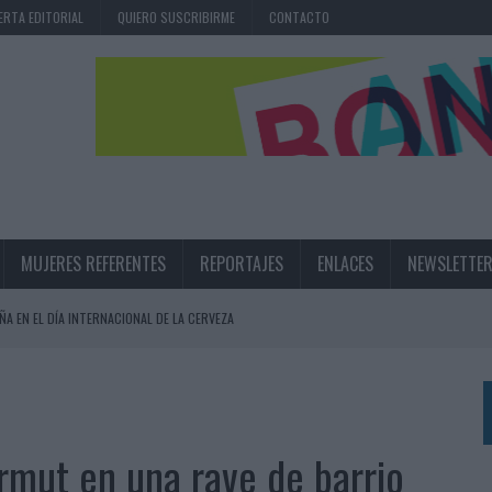
ERTA EDITORIAL
QUIERO SUSCRIBIRME
CONTACTO
MUJERES REFERENTES
REPORTAJES
ENLACES
NEWSLETTE
ÑA EN EL DÍA INTERNACIONAL DE LA CERVEZA
360º CENTRADA EN EL ORIGEN BARCELONÉS
 UNA EXPERIENCIA DE MARCA EN IBIZA
 LAS MARCAS
ermut en una rave de barrio
N IA