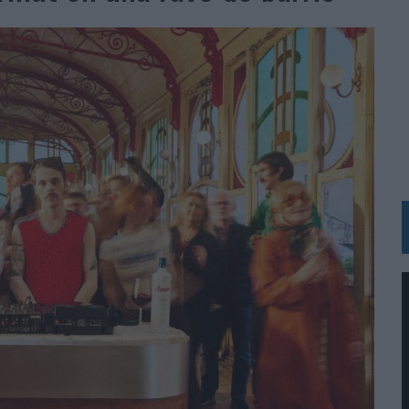
RÁ A PRUEBA LA CREATIVIDAD DE LAS MARCAS
N LA INFANCIA EN SU ESTRATEGIA
OS EN VERANO Y SUPERA AL MÓVIL COMO DISPOSITIVO MÁS UTILIZADO
OS ESPAÑOLES
IRECTORA COMERCIAL GLOBAL
BLE INSPIRADA EN CORNETTO, CALIPPO Y SOLERO
MAR EL PATRIMONIO HISTÓRICO EN ACTIVOS CULTURALES Y ECONÓMICOS
LA GESTIÓN DE SUS RELACIONES CON LOS MEDIOS
ARIO EN SU ÚLTIMA CAMPAÑA INTERNACIONAL
N DE MARCA A LARGO PLAZO Y LA MEDICIÓN SON DOS CARAS DE LA MISMA
N HOTELS & RESORTS