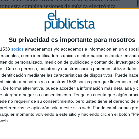
propuesta combina sesiones de música electrónica
ñolas, contenido digital y activaciones presenciales
l producto con espacios cotidianos de socialización y
Su privacidad es importante para nosotros
ea el aperitivo como territorio cultural y social para
marcas vinculadas al consumo y la hostelería buscan
s 1538
socios
almacenamos y/o accedemos a información en un disposit
s al entretenimiento y las comunidades digitales.
sonales, como identificadores únicos e información estándar enviada 
L
ntenido personalizado, medición de publicidad y contenido, investigaci
vez más visible entre marcas de alimentación y
os.
Con su permiso, nosotros y nuestros socios podemos utilizar datos 
reinterpretarlos desde formatos contemporáneos
identificación mediante las características de dispositivos. Puede hacer
e
ntimiento a nosotros y a nuestros 1538 socios para que llevemos a ca
as entre físico y digital. En este caso, la estrategia
. De forma alternativa, puede acceder a información más detallada y 
 plataformas de contenido.
c
e otorgar o negar su consentimiento.
Tenga en cuenta que algún proc
de no requerir de su consentimiento, pero usted tiene el derecho de r
potify, Instagram, TikTok y YouTube, donde se
referencias se aplicarán solo a este sitio web. Puede cambiar sus pref
os y contenidos vinculados a la gira. Además, la marca
alquier momento volviendo a este sitio y haciendo clic en el botón "Pri
acionales y locales encargados de amplificar la
 web.
s” en cada ciudad.
 gastronómica. St. Petroni ha colaborado con Camino