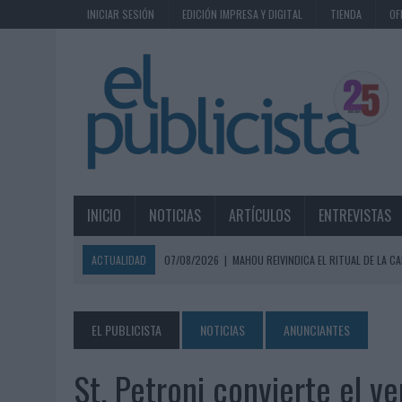
INICIAR SESIÓN
EDICIÓN IMPRESA Y DIGITAL
TIENDA
OF
INICIO
NOTICIAS
ARTÍCULOS
ENTREVISTAS
ACTUALIDAD
07/08/2026
|
MAHOU REIVINDICA EL RITUAL DE LA CA
07/08/2026
|
MG SPIRIT RELANZA SU MARCA CON UNA ESTRATEGIA 
07/08/2026
|
PATRÓN CONVIERTE EL NUEVO SINGLE DE ARÓN PIPER EN
EL PUBLICISTA
NOTICIAS
ANUNCIANTES
07/08/2026
|
EL VERANO PONE A PRUEBA LA ESTRATEGIA DIGITAL DE
St. Petroni convierte el v
07/08/2026
|
VUELING CONVIERTE LOS RECUERDOS EN SOUVENIRS CO