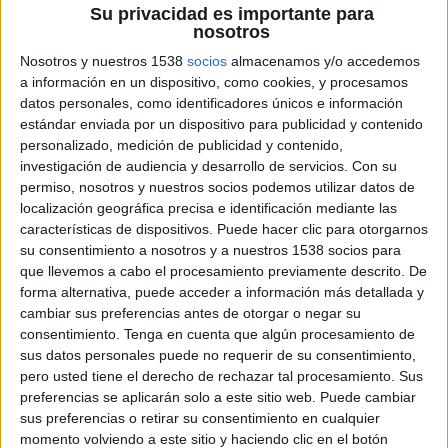
Su privacidad es importante para
26 DE MAYO DE 2026
nosotros
Nosotros y nuestros 1538
socios
almacenamos y/o accedemos
La saga vuelve a los cines tras siete años
a información en un dispositivo, como cookies, y procesamos
con en el estreno de ‘The Mandalorian and
datos personales, como identificadores únicos e información
Grogu’ y para celebrarlo, Star Wars ha
estándar enviada por un dispositivo para publicidad y contenido
creado una campaña experiencial
personalizado, medición de publicidad y contenido,
investigación de audiencia y desarrollo de servicios.
Con su
Star Wars
lleva de nuevo su universo a la
permiso, nosotros y nuestros socios podemos utilizar datos de
pantalla grande con ‘The Mandalorian and
localización geográfica precisa e identificación mediante las
Grogu’ y para celebrarlo, ha creado una campaña
características de dispositivos. Puede hacer clic para otorgarnos
junto con
Havas Creative
. La acción consta de
su consentimiento a nosotros y a nuestros 1538 socios para
que llevemos a cabo el procesamiento previamente descrito. De
una activación en exterior en la que los clásicos
forma alternativa, puede acceder a información más detallada y
mupis con el póster oficial de la película flotan en
cambiar sus preferencias antes de otorgar o negar su
mitad de la calle como si Grogu estuviera
consentimiento.
Tenga en cuenta que algún procesamiento de
utilizando la Fuerza para hacerlos levitar.
sus datos personales puede no requerir de su consentimiento,
pero usted tiene el derecho de rechazar tal procesamiento. Sus
Los mupis pudieron disfrutarse los días 18 y 19 de
preferencias se aplicarán solo a este sitio web. Puede cambiar
mayo en distintos puntos de Madrid como
sus preferencias o retirar su consentimiento en cualquier
Cibeles, Alonso Martínez o las calles Alcalá y
momento volviendo a este sitio y haciendo clic en el botón