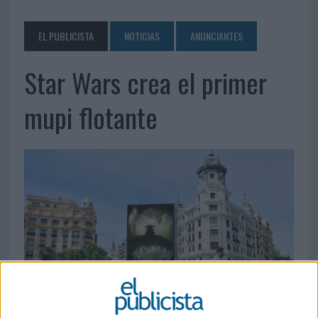
EL PUBLICISTA
NOTICIAS
ANUNCIANTES
Star Wars crea el primer
mupi flotante