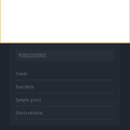
Normas de uso
Política de privacidad
PUBLICACIONES
Tienda
Suscríbete
Ejemplar gratis
Oferta editorial