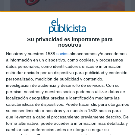
13 DE FEBRERO DE 2025
La compañía lanza un servicio de búsqueda
Su privacidad es importante para
de pareja online para solucionar la falta de
nosotros
tiempo para el compromiso amoroso que
Nosotros y nuestros 1538
socios
almacenamos y/o accedemos
sufren 2 de cada 5 propietarios de negocio
a información en un dispositivo, como cookies, y procesamos
datos personales, como identificadores únicos e información
A un día de San Valentín,
Seur
lanza "
The Love
estándar enviada por un dispositivo para publicidad y contenido
Business
", un servicio pionero de búsqueda de
personalizado, medición de publicidad y contenido,
pareja online diseñado específicamente para
investigación de audiencia y desarrollo de servicios.
Con su
emprendedores. La iniciativa surge tras un
permiso, nosotros y nuestros socios podemos utilizar datos de
localización geográfica precisa e identificación mediante las
estudio de One Poll encargado por la compañía,
características de dispositivos. Puede hacer clic para otorgarnos
el cual revela que el 56% de los propietarios de
su consentimiento a nosotros y a nuestros 1538 socios para
pequeñas y medianas empresas en España tienen
que llevemos a cabo el procesamiento previamente descrito. De
dificultades para mantener sus relaciones
forma alternativa, puede acceder a información más detallada y
sentimentales debido a las exigencias laborales.
cambiar sus preferencias antes de otorgar o negar su