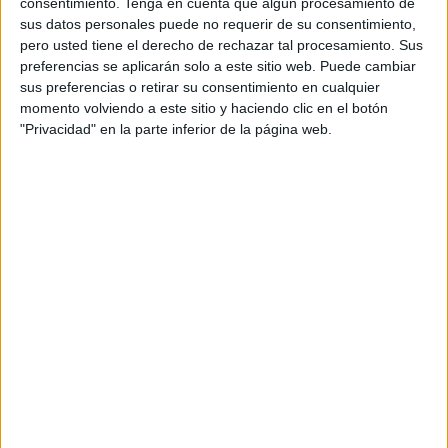
consentimiento.
Tenga en cuenta que algún procesamiento de
El estudio también revela que el 46% de los
sus datos personales puede no requerir de su consentimiento,
emprendedores encuestados ha terminado una
pero usted tiene el derecho de rechazar tal procesamiento. Sus
relación amorosa por culpa de su trabajo. Detrás
preferencias se aplicarán solo a este sitio web. Puede cambiar
de los motivos de esta decisión, el 38% dijo que
sus preferencias o retirar su consentimiento en cualquier
estaba demasiado ocupado para comprometerse,
momento volviendo a este sitio y haciendo clic en el botón
mientras que casi un tercio (28%) admitió que
"Privacidad" en la parte inferior de la página web.
cancelaba constantemente sus planes,
provocando que el amor se desvaneciera.
Además, más de un tercio (37%) reconoce que su
socio no entiende del todo su negocio ni lo que
implica.
"The Love Business" busca conectar a potenciales
parejas sentimentales no solo en función de su
personalidad, sino también de la compatibilidad
de sus empresas. Por ejemplo, un quesero podría
ser emparejado con un experto en vinos, o un
zapatero con un diseñador de calcetines.
Para garantizar el éxito de los emparejamientos,