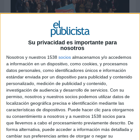
23 DE OCTUBRE DE 2019
Su privacidad es importante para
nosotros
Recientemente, la compañía anunció la cifra
Nosotros y nuestros 1538
socios
almacenamos y/o accedemos
de 100.000 hogares y pequeños negocios
a información en un dispositivo, como cookies, y procesamos
conectados a su Central Receptora de
datos personales, como identificadores únicos e información
Alarmas (CRA), logrando un crecimiento
estándar enviada por un dispositivo para publicidad y contenido
anual de doble dígito en el mercado
personalizado, medición de publicidad y contenido,
residencial
investigación de audiencia y desarrollo de servicios.
Con su
permiso, nosotros y nuestros socios podemos utilizar datos de
Tyco
, la unidad de negocio residencial de
localización geográfica precisa e identificación mediante las
características de dispositivos. Puede hacer clic para otorgarnos
Johnson Controls Building Technologies &
su consentimiento a nosotros y a nuestros 1538 socios para
Solutions
, ha sido galardonada con el premio
que llevemos a cabo el procesamiento previamente descrito. De
“
Servicio de Atención al cliente del Año
forma alternativa, puede acceder a información más detallada y
2020
” por tercera vez consecutiva, reconociendo
cambiar sus preferencias antes de otorgar o negar su