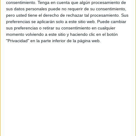
el eficaz servicio de Atención al Cliente de la
consentimiento.
Tenga en cuenta que algún procesamiento de
compañía. El certamen permite a los propios
sus datos personales puede no requerir de su consentimiento,
consumidores elegir a las empresas que ofrecen
pero usted tiene el derecho de rechazar tal procesamiento. Sus
una mayor calidad de atención al cliente por
preferencias se aplicarán solo a este sitio web. Puede cambiar
sector de actividad.
sus preferencias o retirar su consentimiento en cualquier
momento volviendo a este sitio y haciendo clic en el botón
La Calidad de Servicio obtenida por Tyco supone
"Privacidad" en la parte inferior de la página web.
la mejor valoración respecto al resto de
empresas de su categoría con un 9.76
,
convirtiéndola en la ganadora entre los Sistemas
de Seguridad. Las compañías participantes en
esta 8ª edición del certamen en España han sido
sometidas a una exhaustiva evaluación, con una
metodologíabasada en más de 205 tests de
Mystery Shopper
donde se valoran los cuatro
principales canales a distancia de atención al
cliente: el teléfono, el e-mail/formulario web, la
página web y las redes sociales. También se
realizaron 2.000 encuestas de satisfacción a
personas representativas de la población