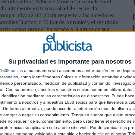
 estudio adhoc ‘AdScore Monitor’, un análisis del
ido altamente exitosos a nivel de recuerdo
a comparativa (2013-2020) respecto a las anteriores
bles ‘Justino’ o ‘El Bar de Antonio’ y el resultado
artir como nunca
” ha estado a la altura de sus
e los indicadores analizados así lo avalan:
respecto
ncuestados respondiendo que les gustaría seguir
L
diendo al mix de medios planteado para esta
d
pal, contando con refuerzo en digital, radio y
p
Su privacidad es importante para nosotros
muy cerca de alcanzar al 100% del público
e
a media del
35 OTS
.
s 1538
socios
almacenamos y/o accedemos a información en un disposit
sonales, como identificadores únicos e información estándar enviada 
n año más una gran acogida por parte de los medios
ntenido personalizado, medición de publicidad y contenido, investigaci
apunto BBDO
con la agencia de PR estratégico
os.
Con su permiso, nosotros y nuestros socios podemos utilizar datos 
identificación mediante las características de dispositivos. Puede hacer
 dado el contexto se llevó a cabo por primera vez en
ntimiento a nosotros y a nuestros 1538 socios para que llevemos a ca
tas conectados a la rueda de prensa, en la que
. De forma alternativa, puede acceder a información más detallada y 
puestas del Estado, Jesús Huerta, y todos los detalles
e otorgar o negar su consentimiento.
Tenga en cuenta que algún proc
ector general creativo de Contrapunto BBDO y
de no requerir de su consentimiento, pero usted tiene el derecho de r
.
referencias se aplicarán solo a este sitio web. Puede cambiar sus pref
alquier momento volviendo a este sitio y haciendo clic en el botón "Pri