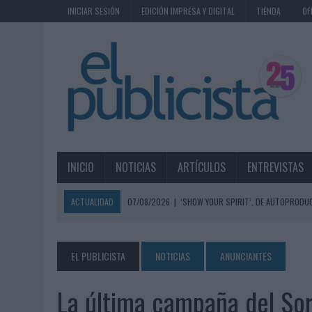
INICIAR SESIÓN
EDICIÓN IMPRESA Y DIGITAL
TIENDA
OF
INICIO
NOTICIAS
ARTÍCULOS
ENTREVISTAS
ACTUALIDAD
07/08/2026
|
‘SHOW YOUR SPIRIT’, DE AUTOPRODUC
07/08/2026
|
EL MÁLAGA CF CULMINA SU TRILOGÍA DE MARCA CON U
07/08/2026
|
MAHOU REIVINDICA EL RITUAL DE LA CAÑA EN EL DÍA IN
EL PUBLICISTA
NOTICIAS
ANUNCIANTES
07/08/2026
|
MG SPIRIT RELANZA SU MARCA CON UNA ESTRATEGIA 
La última campaña del Sor
07/08/2026
|
PATRÓN CONVIERTE EL NUEVO SINGLE DE ARÓN PIPER EN