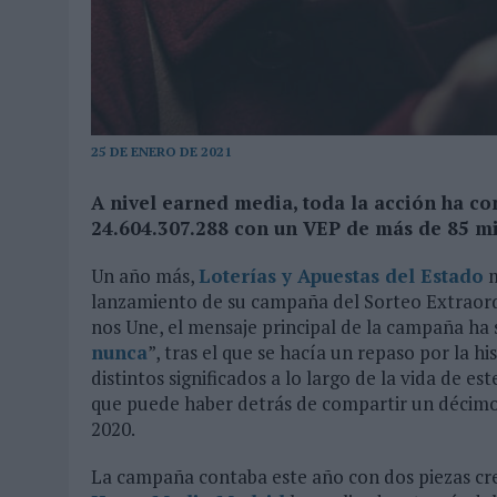
MONEDA”
07/08/2026
|
‘ALEXIA PUTELLAS X GALAXY Z FOLD8 – SIN LÍMITES’, 
25 DE ENERO DE 2021
A nivel earned media, toda la acción ha co
24.604.307.288 con un VEP de más de 85 mi
Un año más,
Loterías y Apuestas del Estado
m
lanzamiento de su campaña del Sorteo Extraord
nos Une, el mensaje principal de la campaña ha 
nunca
”, tras el que se hacía un repaso por la 
distintos significados a lo largo de la vida de es
que puede haber detrás de compartir un décimo
2020.
La campaña contaba este año con dos piezas cre