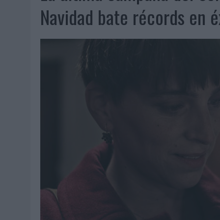
07/08/2026
|
EL VERANO PONE A PRUEBA LA ESTRATEGIA DIGITAL DE
Navidad bate récords en é
07/08/2026
|
VUELING CONVIERTE LOS RECUERDOS EN SOUVENIRS CO
07/08/2026
|
CUANDO SE APAGUE EL SOL, EL ECLIPSE DE 2026 POND
06/08/2026
|
‘LA VUELTA’, DE FENOMENAL PARA MÁLAGA CF
06/08/2026
|
SIETE DE CADA DIEZ EMPRESAS ESPAÑOLAS NO INTEGRA
06/08/2026
|
LA TELEVISIÓN SIGUE LIDERANDO EL CONSUMO DE MEDI
06/08/2026
|
EL USO DE LA IA GENERATIVA ALCANZA YA AL 62% DE L
06/08/2026
|
SYSTEM1 NOMBRA A KIMBERLY BASTONI COMO NUEVA D
06/08/2026
|
FRIGO Y UNIQLO LANZAN UNA COLECCIÓN PERSONALIZA
06/08/2026
|
LA IA ESTÁ SUBIENDO EL LISTÓN DE LA CREATIVIDAD
05/08/2026
|
BEON WORLDWIDE LANZA RAÍZ URBANA PARA TRANSFOR
05/08/2026
|
FABRA COMUNICACIÓN INCORPORA A CASONÁ Y ASUME 
05/08/2026
|
LOPESAN HOTELS & RESORTS ACERCA EL PARAÍSO CAN
05/08/2026
|
LUIS ARQUILLOS (BURGO DE ARIAS): “LA CONSTRUCCIÓ