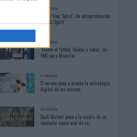
07/08/2026
‘Show Your Spirit’, de autoproducción
de MG Spirit
03/08/2026
‘Vuelve el fútbol. Vuelve a soñar’, de
VML para Movistar
07/08/2026
El verano pone a prueba la estrategia
digital de las marcas
03/08/2026
Back Market pone a la madre de su
fundador como aval de su...