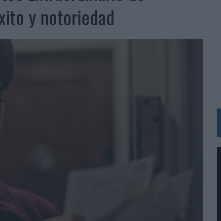
 LAS MARCAS
xito y notoriedad
N IA
RÁ A PRUEBA LA CREATIVIDAD DE LAS MARCAS
N LA INFANCIA EN SU ESTRATEGIA
OS EN VERANO Y SUPERA AL MÓVIL COMO DISPOSITIVO MÁS UTILIZADO
OS ESPAÑOLES
IRECTORA COMERCIAL GLOBAL
BLE INSPIRADA EN CORNETTO, CALIPPO Y SOLERO
MAR EL PATRIMONIO HISTÓRICO EN ACTIVOS CULTURALES Y ECONÓMICOS
LA GESTIÓN DE SUS RELACIONES CON LOS MEDIOS
ARIO EN SU ÚLTIMA CAMPAÑA INTERNACIONAL
N DE MARCA A LARGO PLAZO Y LA MEDICIÓN SON DOS CARAS DE LA MISMA