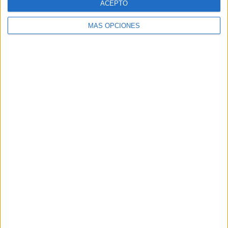
ACEPTO
SÍGUENOS EN FACEBOOK
MÁS OPCIONES
VÍDEO DESTACADO