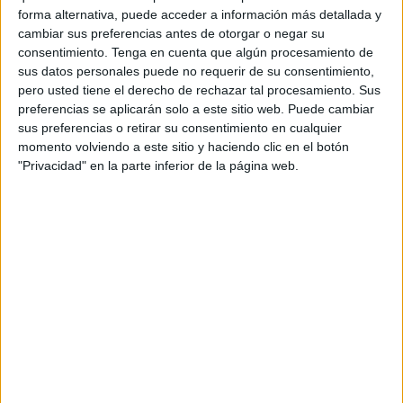
inversiones europeas en la región.
forma alternativa, puede acceder a información más detallada y
cambiar sus preferencias antes de otorgar o negar su
La iniciativa supone un cambio de enfoque en la
consentimiento.
Tenga en cuenta que algún procesamiento de
comunicación institucional comunitaria,
sus datos personales puede no requerir de su consentimiento,
alejándose de los mensajes centrados en cifras y
pero usted tiene el derecho de rechazar tal procesamiento. Sus
programas para construir un relato basado en
preferencias se aplicarán solo a este sitio web. Puede cambiar
historias, experiencias y aspiraciones
sus preferencias o retirar su consentimiento en cualquier
compartidas. El proyecto está dirigido a los
momento volviendo a este sitio y haciendo clic en el botón
"Privacidad" en la parte inferior de la página web.
jóvenes de Costa Rica, Guatemala, Honduras, El
Salvador, Nicaragua y Panamá, una audiencia
clave por su peso demográfico y su creciente
presencia en entornos digitales.
Bajo el concepto ‘El Hilo’, la campaña utiliza la
metáfora de una conexión que une ideas,
personas y oportunidades para mostrar cómo
proyectos impulsados por la Unión Europea
pueden traducirse en beneficios concretos para la
vida cotidiana. El objetivo es hacer comprensibles
y cercanas iniciativas vinculadas a ámbitos como