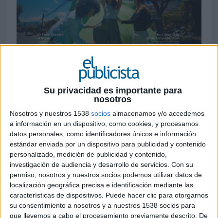
3 DE JUNIO DE 2026
La campaña transmedia ‘Conecta: El Hilo’,
Su privacidad es importante para
nosotros
desarrollada desde España, busca traducir
las inversiones europeas en historias de
Nosotros y nuestros 1538
socios
almacenamos y/o accedemos
impacto real vinculadas al empleo, la
a información en un dispositivo, como cookies, y procesamos
formación y la digitalización
datos personales, como identificadores únicos e información
estándar enviada por un dispositivo para publicidad y contenido
La
Unión Europea
ha lanzado ‘Conecta: El Hilo’,
personalizado, medición de publicidad y contenido,
una nueva campaña regional dirigida a los
investigación de audiencia y desarrollo de servicios.
Con su
permiso, nosotros y nuestros socios podemos utilizar datos de
jóvenes de Centroamérica que busca acercar los
localización geográfica precisa e identificación mediante las
objetivos de la estrategia
Global Gateway
a
características de dispositivos. Puede hacer clic para otorgarnos
través de una narrativa centrada en las personas
su consentimiento a nosotros y a nuestros 1538 socios para
y en las oportunidades que generan las
que llevemos a cabo el procesamiento previamente descrito. De