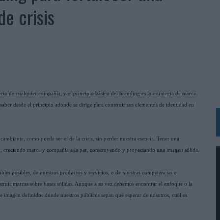
 LAS MARCAS
e crisis
N IA
RÁ A PRUEBA LA CREATIVIDAD DE LAS MARCAS
N LA INFANCIA EN SU ESTRATEGIA
OS EN VERANO Y SUPERA AL MÓVIL COMO DISPOSITIVO MÁS UTILIZADO
cio de cualquier compañía, y el principio básico del branding es la estrategia de marca.
OS ESPAÑOLES
saber desde el principio adónde se dirige para construir sus elementos de identidad en
IRECTORA COMERCIAL GLOBAL
BLE INSPIRADA EN CORNETTO, CALIPPO Y SOLERO
cambiante, como puede ser el de la crisis, sin perder nuestra esencia. Tener una
ón, creciendo marca y compañía a la par, construyendo y proyectando una imagen sólida.
MAR EL PATRIMONIO HISTÓRICO EN ACTIVOS CULTURALES Y ECONÓMICOS
gibles posibles, de nuestros productos y servicios, o de nuestras competencias o
LA GESTIÓN DE SUS RELACIONES CON LOS MEDIOS
onstruir marcas sobre bases sólidas. Aunque a su vez debemos encontrar el enfoque o la
io e imagen definidos donde nuestros públicos sepan qué esperar de nosotros, cuál es
ARIO EN SU ÚLTIMA CAMPAÑA INTERNACIONAL
N DE MARCA A LARGO PLAZO Y LA MEDICIÓN SON DOS CARAS DE LA MISMA