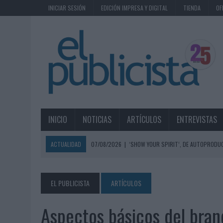
INICIAR SESIÓN
EDICIÓN IMPRESA Y DIGITAL
TIENDA
OF
INICIO
NOTICIAS
ARTÍCULOS
ENTREVISTAS
ACTUALIDAD
07/08/2026
|
‘SHOW YOUR SPIRIT’, DE AUTOPRODUC
07/08/2026
|
EL MÁLAGA CF CULMINA SU TRILOGÍA DE MARCA CON U
07/08/2026
|
MAHOU REIVINDICA EL RITUAL DE LA CAÑA EN EL DÍA IN
EL PUBLICISTA
ARTÍCULOS
07/08/2026
|
MG SPIRIT RELANZA SU MARCA CON UNA ESTRATEGIA 
Aspectos básicos del bran
07/08/2026
|
PATRÓN CONVIERTE EL NUEVO SINGLE DE ARÓN PIPER EN