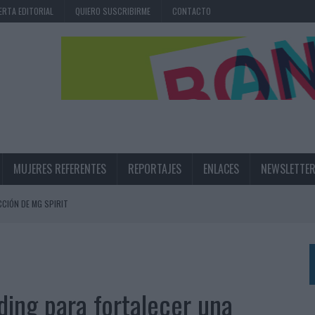
ERTA EDITORIAL
QUIERO SUSCRIBIRME
CONTACTO
MUJERES REFERENTES
REPORTAJES
ENLACES
NEWSLETTE
CIÓN DE MG SPIRIT
NA CAMPAÑA QUE CELEBRA SU REGRESO A PRIMERA DIVISIÓN
TERNACIONAL DE LA CERVEZA
360º CENTRADA EN EL ORIGEN BARCELONÉS
ding para fortalecer una
 UNA EXPERIENCIA DE MARCA EN IBIZA