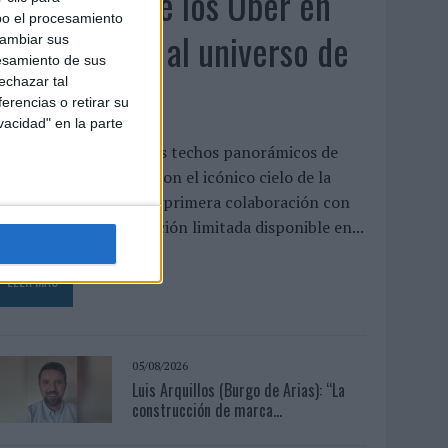
KFC convierte los Uber en
bo el procesamiento
un homenaje al universo de
cambiar sus
esamiento de sus
'Los Simpson'
echazar tal
erencias o retirar su
vacidad" en la parte
a cadena interviene los techos panorámicos de
na flota de vehículos con el icónico cielo de la
erie para presentar su primera colaboración con
isney, un menú de edición limitada disponible en...
LEER MÁS
05/08/2026
Luis Arquillos (Burgo de Arias): “La
construcción de marca...