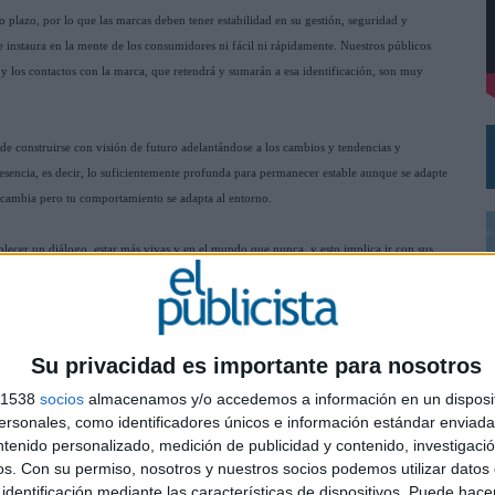
 plazo, por lo que las marcas deben tener estabilidad en su gestión, seguridad y
e instaura en la mente de los consumidores ni fácil ni rápidamente. Nuestros públicos
DE CHEIL SPAIN PARA SAMSUNG ELECTRONICS IBERIA
la y los contactos con la marca, que retendrá y sumarán a esa identificación, son muy
 de construirse con visión de futuro adelantándose a los cambios y tendencias y
esencia, es decir, lo suficientemente profunda para permanecer estable aunque se adapte
no cambia pero tu comportamiento se adapta al entorno.
blecer un diálogo, estar más vivas y en el mundo que nunca, y esto implica ir con sus
Su privacidad es importante para nosotros
s 1538
socios
almacenamos y/o accedemos a información en un disposit
sonales, como identificadores únicos e información estándar enviada 
ntenido personalizado, medición de publicidad y contenido, investigaci
0
os.
Con su permiso, nosotros y nuestros socios podemos utilizar datos 
SHARE
ENVIAR
PIN
identificación mediante las características de dispositivos. Puede hacer