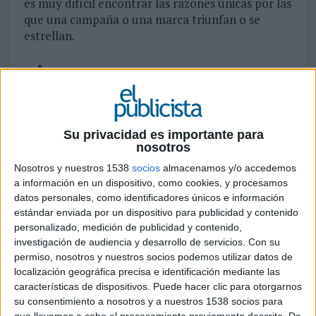
es muy difícil encontrar las razones únicas por las
que una campaña o una marca triunfan o se
estrellan.
La publicidad es un oficio de puros números,
pero que sólo se consiguen cuando antes
hemos sabido conquistar mentes o corazones
Su privacidad es importante para
a través de la creatividad
nosotros
Nosotros y nuestros 1538
socios
almacenamos y/o accedemos
No es una cuestión de falta de análisis, ni mucho
a información en un dispositivo, como cookies, y procesamos
menos. Se debe a la naturaleza misma de la
datos personales, como identificadores únicos e información
estándar enviada por un dispositivo para publicidad y contenido
disciplina. Un detalle, como un simple giro en las
personalizado, medición de publicidad y contenido,
tendencias culturales o en las necesidades del
investigación de audiencia y desarrollo de servicios.
Con su
consumidor, pueden hacer que una fórmula que
permiso, nosotros y nuestros socios podemos utilizar datos de
lleve años funcionando deje de hacerlo. Quizá,
localización geográfica precisa e identificación mediante las
por esto mismo, la publicidad jamás podrá ser
características de dispositivos. Puede hacer clic para otorgarnos
considerada una ciencia. Y a Dios gracias.
su consentimiento a nosotros y a nuestros 1538 socios para
que llevemos a cabo el procesamiento previamente descrito. De