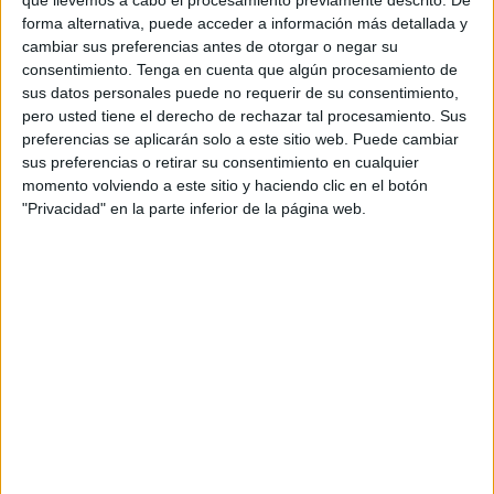
Aun así, como es lógico, no podemos
forma alternativa, puede acceder a información más detallada y
conformarnos con dejarlo todo en manos del
cambiar sus preferencias antes de otorgar o negar su
destino. Por eso no hemos dejado de mejorar la
consentimiento.
Tenga en cuenta que algún procesamiento de
medición y el análisis: para intentar reducir la
sus datos personales puede no requerir de su consentimiento,
incertidumbre y predecir, al menos en parte, las
pero usted tiene el derecho de rechazar tal procesamiento. Sus
preferencias se aplicarán solo a este sitio web. Puede cambiar
turbulencias que afectan a nuestro sector.
sus preferencias o retirar su consentimiento en cualquier
momento volviendo a este sitio y haciendo clic en el botón
"Privacidad" en la parte inferior de la página web.
No hemos dejado de mejorar la medición y el
análisis para intentar reducir la incertidumbre
y predecir, al menos en parte, las posibles
turbulencias que afectan a nuestro sector.
Contamos con herramientas y datos cada vez
más profundos para poder entender una realidad
que se va haciendo más compleja año tras año. A
las dificultades propias de manejar
correctamente marcas y gamas de producto, se