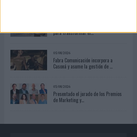
05/08/2026
Beon Worldwide lanza Raíz Urbana
para transformar el...
05/08/2026
Fabra Comunicación incorpora a
Casoná y asume la gestión de ...
03/08/2026
Presentado el jurado de los Premios
de Marketing y...