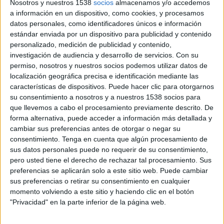
Nosotros y nuestros 1538
socios
almacenamos y/o accedemos
esto se debe a que la tecnología permite
a información en un dispositivo, como cookies, y procesamos
materializar y ampliﬁcar el propósito, llevarlo
datos personales, como identificadores únicos e información
hasta los últimos rincones de la compañía y de su
estándar enviada por un dispositivo para publicidad y contenido
modelo de negocio, y pasar de ser relevante a ser
personalizado, medición de publicidad y contenido,
trascendente.
investigación de audiencia y desarrollo de servicios.
Con su
permiso, nosotros y nuestros socios podemos utilizar datos de
El supuesto progreso del mundo
localización geográfica precisa e identificación mediante las
características de dispositivos. Puede hacer clic para otorgarnos
su consentimiento a nosotros y a nuestros 1538 socios para
Históricamente hemos diseñado máquinas que
que llevemos a cabo el procesamiento previamente descrito. De
han “aumentado” nuestras capacidades, limitadas
forma alternativa, puede acceder a información más detallada y
por nuestra propia biología. José Ignacio Latorre,
cambiar sus preferencias antes de otorgar o negar su
catedrático de Física teórica de la Universidad de
consentimiento.
Tenga en cuenta que algún procesamiento de
Barcelona, expone en su obra ¨Ética para
sus datos personales puede no requerir de su consentimiento,
máquinas¨ el recorrido de esta tecnología.
pero usted tiene el derecho de rechazar tal procesamiento. Sus
Primero creamos máquinas que nos daban más
preferencias se aplicarán solo a este sitio web. Puede cambiar
fuerza, que nos permitieron construir puentes y
sus preferencias o retirar su consentimiento en cualquier
ediﬁcios, levantar coches y barcos. La segunda era
momento volviendo a este sitio y haciendo clic en el botón
comenzó con máquinas que nos ayudaron a
"Privacidad" en la parte inferior de la página web.
ampliar nuestra capacidad de cálculo, creando