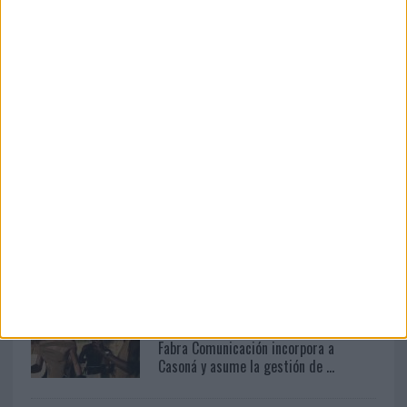
05/08/2026
Lopesan Hotels & Resorts acerca el
paraíso canario en su...
06/08/2026
El uso de la IA generativa alcanza ya al
62% de los...
05/08/2026
Fabra Comunicación incorpora a
Casoná y asume la gestión de ...
05/08/2026
Fabra Comunicación incorpora a
Casoná y asume la gestión de ...