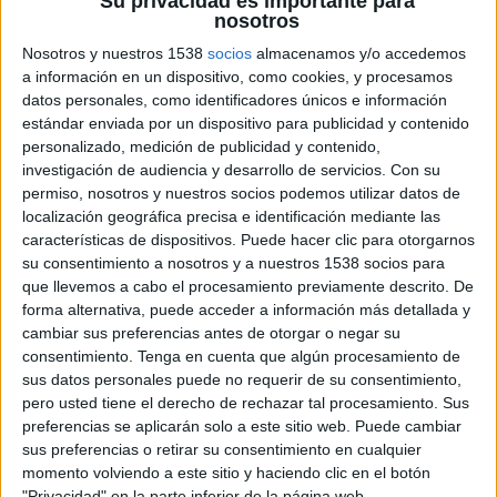
Su privacidad es importante para
desaparición en su ecosistema Google ha
nosotros
retrasado, de momento, un año. No es fácil
Nosotros y nuestros 1538
socios
almacenamos y/o accedemos
buscar alternativas que funcionen tanto para
a información en un dispositivo, como cookies, y procesamos
anunciantes como para usuarios y con esta
datos personales, como identificadores únicos e información
prórroga se abre la posibilidad de consensuar
estándar enviada por un dispositivo para publicidad y contenido
fórmulas que beneficien a ambas partes en un
personalizado, medición de publicidad y contenido,
entorno en el que el seguimiento del
investigación de audiencia y desarrollo de servicios.
Con su
comportamiento del usuario debe combinarse
permiso, nosotros y nuestros socios podemos utilizar datos de
con el cumplimiento de la normativa vigente en
localización geográfica precisa e identificación mediante las
protección de datos.
características de dispositivos. Puede hacer clic para otorgarnos
su consentimiento a nosotros y a nuestros 1538 socios para
En nuestro caso, la hoja de ruta no cambia y
que llevemos a cabo el procesamiento previamente descrito. De
forma alternativa, puede acceder a información más detallada y
seguimos avanzando hacia el diseño de una
cambiar sus preferencias antes de otorgar o negar su
alternativa propia. Todos los socios que integran
consentimiento.
Tenga en cuenta que algún procesamiento de
Wemass cuentan con un contenido de calidad, lo
sus datos personales puede no requerir de su consentimiento,
que posibilita ponerlo en valor y ofrecer
pero usted tiene el derecho de rechazar tal procesamiento. Sus
alternativas a los anunciantes. Los datos de
preferencias se aplicarán solo a este sitio web. Puede cambiar
usuarios registrados de los publishers son su gran
sus preferencias o retirar su consentimiento en cualquier
diamante en este ámbito. Por eso estamos
momento volviendo a este sitio y haciendo clic en el botón
trabajando para conseguir una trazabilidad
"Privacidad" en la parte inferior de la página web.