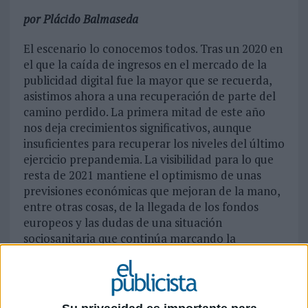
por Plácido Balmaseda
El escenario lo conocemos todos. Tras un 2020 en
el que la caída de ingresos en el mercado de la
publicidad digital fue la mayor que se recuerda,
asistimos ahora a una recuperación de parte del
camino perdido. La primera mitad de este año
nos deja crecimientos significativos, aunque
insuficientes para recuperar los niveles del último
ejercicio prepandemia. La visibilidad para lo que
resta de 2021 mantiene el optimismo de unas
previsiones económicas que mejoran de la mano,
entre otras cosas, de la llegada de los fondos
europeos y las dudas de una situación
sociosanitaria que continúa marcando la
realidad.
Con este telón de fondo avanzamos con un
paraguas, el de las cookies de terceros, cuya