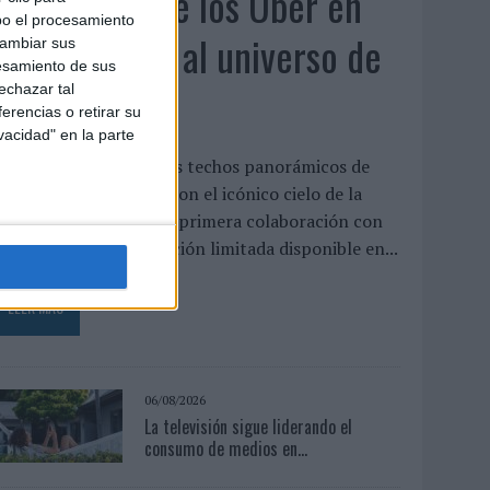
KFC convierte los Uber en
bo el procesamiento
un homenaje al universo de
cambiar sus
esamiento de sus
'Los Simpson'
echazar tal
erencias o retirar su
vacidad" en la parte
a cadena interviene los techos panorámicos de
na flota de vehículos con el icónico cielo de la
erie para presentar su primera colaboración con
isney, un menú de edición limitada disponible en...
LEER MÁS
06/08/2026
La televisión sigue liderando el
consumo de medios en...