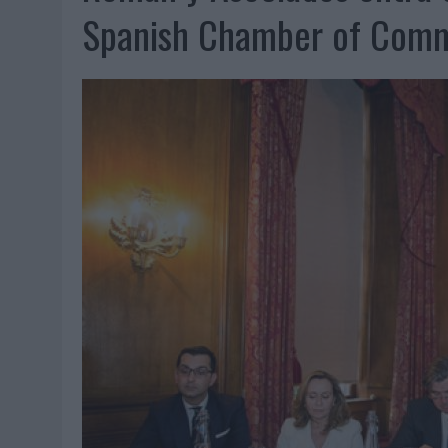
06/08/2026
|
LA IA ESTÁ SUBIENDO EL LISTÓN DE LA CREATIVIDAD
Spanish Chamber of Com
05/08/2026
|
BEON WORLDWIDE LANZA RAÍZ URBANA PARA TRANSFOR
05/08/2026
|
FABRA COMUNICACIÓN INCORPORA A CASONÁ Y ASUME 
05/08/2026
|
LOPESAN HOTELS & RESORTS ACERCA EL PARAÍSO CAN
05/08/2026
|
LUIS ARQUILLOS (BURGO DE ARIAS): “LA CONSTRUCCIÓ
MONEDA”
04/08/2026
|
‘EL PARAÍSO MÁS CERCA’, DE 22GRADOS PARA LOPESA
04/08/2026
|
‘LA ÚNICA CERVEZA DEL MUNDO QUE SE DISFRUTA DOS 
04/08/2026
|
‘EL FÚTBOL SIN LAS PERSONAS’, DE DENTSU CREATIVE
04/08/2026
|
CAPAZ, LA CERVEZA QUE CONVIERTE CADA BOTELLA EN
04/08/2026
|
BABARIA Y MAXIBON SON ‘EL MATCH PERFECTO DEL VE
04/08/2026
|
AUDIBLE REIVINDICA EL PODER TRANSFORMADOR DEL A
03/08/2026
|
‘VUELVE EL FÚTBOL. VUELVE A SOÑAR’, DE VML PARA MO
03/08/2026
|
MOVISTAR APELA A LA ILUSIÓN DE LAS AFICIONES PARA