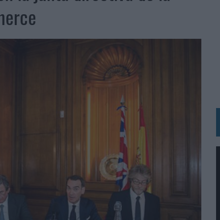
merce
MAR EL PATRIMONIO HISTÓRICO EN ACTIVOS CULTURALES Y ECONÓMICOS
LA GESTIÓN DE SUS RELACIONES CON LOS MEDIOS
ARIO EN SU ÚLTIMA CAMPAÑA INTERNACIONAL
N DE MARCA A LARGO PLAZO Y LA MEDICIÓN SON DOS CARAS DE LA MISMA
N HOTELS & RESORTS
VECES’, DE INUSUALY PARA CERVEZA CAPAZ
 PARA ORANGE
 UNA OPORTUNIDAD DE INCLUSIÓN
RANO’
UDIO EN SU NUEVA CAMPAÑA GLOBAL DE MARCA
VISTAR
 EL REGRESO DEL FÚTBOL