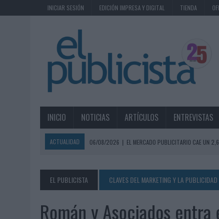
INICIAR SESIÓN
EDICIÓN IMPRESA Y DIGITAL
TIENDA
OF
INICIO
NOTICIAS
ARTÍCULOS
ENTREVISTAS
ACTUALIDAD
06/08/2026
|
EL MERCADO PUBLICITARIO CAE UN 2
06/08/2026
|
LA TELEVISIÓN SIGUE LIDERANDO EL CONSUMO DE MEDI
06/08/2026
|
EL USO DE LA IA GENERATIVA ALCANZA YA AL 62% DE L
EL PUBLICISTA
CLAVES DEL MARKETING Y LA PUBLICIDAD 
06/08/2026
|
SYSTEM1 NOMBRA A KIMBERLY BASTONI COMO NUEVA D
Román y Asociados entra en
06/08/2026
|
FRIGO Y UNIQLO LANZAN UNA COLECCIÓN PERSONALIZA