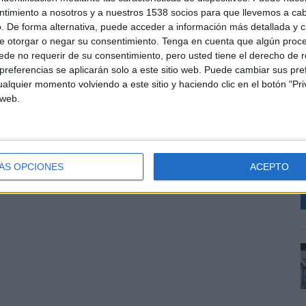
ntimiento a nosotros y a nuestros 1538 socios para que llevemos a ca
. De forma alternativa, puede acceder a información más detallada y 
e otorgar o negar su consentimiento.
Tenga en cuenta que algún proc
de no requerir de su consentimiento, pero usted tiene el derecho de r
SHARE
ENVIAR
PIN
referencias se aplicarán solo a este sitio web. Puede cambiar sus pref
alquier momento volviendo a este sitio y haciendo clic en el botón "Pri
 web.
L
u
s
D
ÁS OPCIONES
ACEPTO