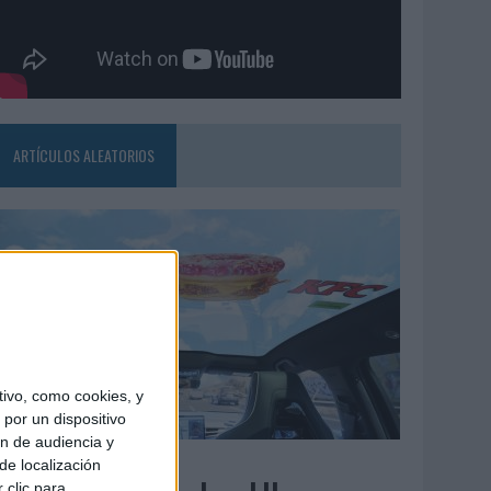
ARTÍCULOS ALEATORIOS
ivo, como cookies, y
por un dispositivo
ón de audiencia y
3/08/2026
de localización
 clic para