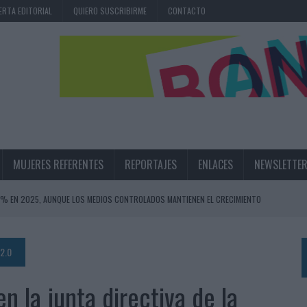
ERTA EDITORIAL
QUIERO SUSCRIBIRME
CONTACTO
MUJERES REFERENTES
REPORTAJES
ENLACES
NEWSLETTE
,6% EN 2025, AUNQUE LOS MEDIOS CONTROLADOS MANTIENEN EL CRECIMIENTO
OS EN VERANO Y SUPERA AL MÓVIL COMO DISPOSITIVO MÁS UTILIZADO
OS ESPAÑOLES
2.0
IRECTORA COMERCIAL GLOBAL
 la junta directiva de la
BLE INSPIRADA EN CORNETTO, CALIPPO Y SOLERO