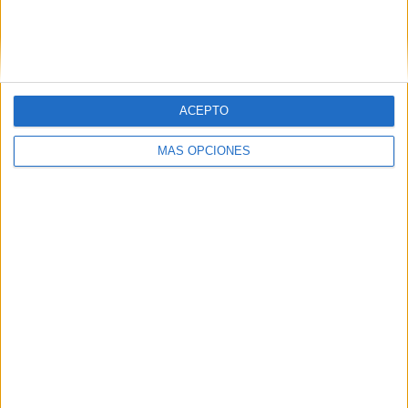
VÍDEO DESTACADO
ACEPTO
MÁS OPCIONES
ARTÍCULOS ALEATORIOS