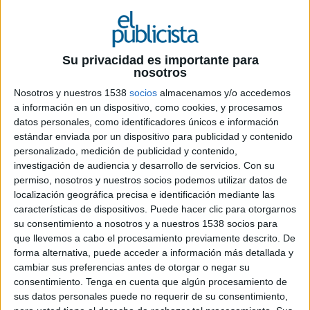
9 DE JUNIO DE 2026
FICHA TÉCNICA
Su privacidad es importante para
nosotros
Cliente: Burger King® España
Nosotros y nuestros 1538
socios
almacenamos y/o accedemos
a información en un dispositivo, como cookies, y procesamos
Equipo cliente: Yvette-Karen Altet, Itziar
datos personales, como identificadores únicos e información
Gratacos
estándar enviada por un dispositivo para publicidad y contenido
personalizado, medición de publicidad y contenido,
Agencia: David Madrid
investigación de audiencia y desarrollo de servicios.
Con su
permiso, nosotros y nuestros socios podemos utilizar datos de
Global CCO: Pancho Cassis
localización geográfica precisa e identificación mediante las
características de dispositivos. Puede hacer clic para otorgarnos
Executive creative director: Fred Bosch
su consentimiento a nosotros y a nuestros 1538 socios para
que llevemos a cabo el procesamiento previamente descrito. De
Associate creative director: Andrea García,
forma alternativa, puede acceder a información más detallada y
Nicolás tellez
cambiar sus preferencias antes de otorgar o negar su
consentimiento.
Tenga en cuenta que algún procesamiento de
Copywriter: Raphael Fiuza
sus datos personales puede no requerir de su consentimiento,