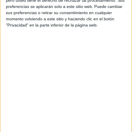
pero usted tiene el derecho de rechazar tal procesamiento. Sus
preferencias se aplicarán solo a este sitio web. Puede cambiar
Art director: Gonzalo Rodriguez
sus preferencias o retirar su consentimiento en cualquier
momento volviendo a este sitio y haciendo clic en el botón
Head of account: Lucila Mengide
"Privacidad" en la parte inferior de la página web.
Account director: Sharon Galarza
Account supervisor: Paula Arranz
Head of strategy: Daniela Bombonato
Strategy director: Marc Escrig
Junion planner: Lucia Somalo
Producers: Sonia Cremerius
Production House: Zissou
Director: FAMA