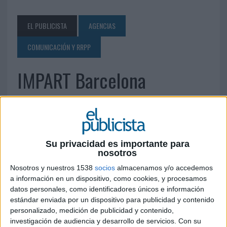
EL PUBLICISTA
AGENCIAS
COMUNICACIÓN Y RRPP
IMPART Barcelona
19 DE JUNIO DE 2010
Tuset, 36, 1º 3ª 08006 Barcelona Tel.: 93 415 62 62
Fax: 93 292 22 92
atencionalcliente@impart.es
Su privacidad es importante para
nosotros
www.impart.es
Nosotros y nuestros 1538
socios
almacenamos y/o accedemos
a información en un dispositivo, como cookies, y procesamos
IMPRIMIR
datos personales, como identificadores únicos e información
estándar enviada por un dispositivo para publicidad y contenido
TWEET
personalizado, medición de publicidad y contenido,
investigación de audiencia y desarrollo de servicios.
Con su