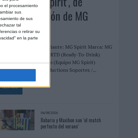
‘Show Your Spirit’, de
bo el procesamiento
autoproducción de MG
cambiar sus
esamiento de sus
Spirit
echazar tal
erencias o retirar su
vacidad" en la parte
FICHA TÉCNICA Anunciante: MG Spirit Marca: MG
pirit Sector: Bebidas / RTD (Ready-To-Drink)
iseño creativo: Interno (Equipo MG Spirit)
roductora: Egami Productions Soportes /...
LEER MÁS
04/08/2026
Babaria y Maxibon son ‘el match
perfecto del verano’