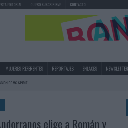
ERTA EDITORIAL
QUIERO SUSCRIBIRME
CONTACTO
MUJERES REFERENTES
REPORTAJES
ENLACES
NEWSLETTE
CIÓN DE MG SPIRIT
NA CAMPAÑA QUE CELEBRA SU REGRESO A PRIMERA DIVISIÓN
TERNACIONAL DE LA CERVEZA
360º CENTRADA EN EL ORIGEN BARCELONÉS
Andorranos elige a Román y
 UNA EXPERIENCIA DE MARCA EN IBIZA