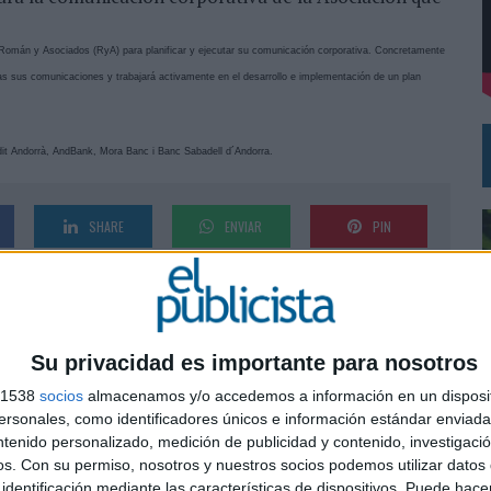
Román y Asociados (RyA) para planificar y ejecutar su comunicación corporativa. Concretamente
DE CHEIL SPAIN PARA SAMSUNG ELECTRONICS IBERIA
as sus comunicaciones y trabajará activamente en el desarrollo e implementación de un plan
dit Andorrà, AndBank, Mora Banc i Banc Sabadell d´Andorra.
SHARE
ENVIAR
PIN
Su privacidad es importante para nosotros
s 1538
socios
almacenamos y/o accedemos a información en un disposit
sonales, como identificadores únicos e información estándar enviada 
ntenido personalizado, medición de publicidad y contenido, investigaci
0
os.
Con su permiso, nosotros y nuestros socios podemos utilizar datos 
identificación mediante las características de dispositivos. Puede hacer