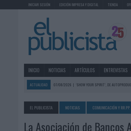
INICIAR SESIÓN
EDICIÓN IMPRESA Y DIGITAL
TIENDA
OF
INICIO
NOTICIAS
ARTÍCULOS
ENTREVISTAS
ACTUALIDAD
07/08/2026
|
‘SHOW YOUR SPIRIT’, DE AUTOPRODUC
07/08/2026
|
EL MÁLAGA CF CULMINA SU TRILOGÍA DE MARCA CON U
07/08/2026
|
MAHOU REIVINDICA EL RITUAL DE LA CAÑA EN EL DÍA IN
EL PUBLICISTA
NOTICIAS
COMUNICACIÓN Y RR.PP.
07/08/2026
|
MG SPIRIT RELANZA SU MARCA CON UNA ESTRATEGIA 
La Asociación de Bancos 
07/08/2026
|
PATRÓN CONVIERTE EL NUEVO SINGLE DE ARÓN PIPER EN