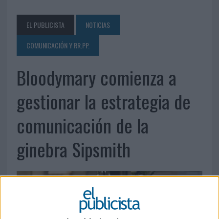
EL PUBLICISTA
NOTICIAS
COMUNICACIÓN Y RR.PP.
Bloodymary comienza a
gestionar la estrategia de
comunicación de la
ginebra Sipsmith