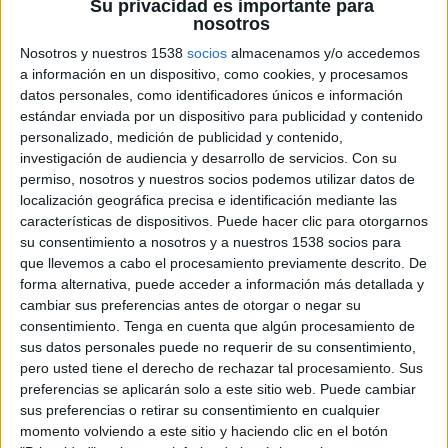
Su privacidad es importante para
nosotros
Nosotros y nuestros 1538
socios
almacenamos y/o accedemos
a información en un dispositivo, como cookies, y procesamos
datos personales, como identificadores únicos e información
estándar enviada por un dispositivo para publicidad y contenido
personalizado, medición de publicidad y contenido,
investigación de audiencia y desarrollo de servicios.
Con su
13 DE FEBRERO DE 2018
permiso, nosotros y nuestros socios podemos utilizar datos de
localización geográfica precisa e identificación mediante las
Maxxiun España elige a Bloodymary para
características de dispositivos. Puede hacer clic para otorgarnos
lanzar su nueva marca de ginebra premium
su consentimiento a nosotros y a nuestros 1538 socios para
en el mercado español
que llevemos a cabo el procesamiento previamente descrito. De
forma alternativa, puede acceder a información más detallada y
‘BloodyMary, agencia creativa de comunicación
cambiar sus preferencias antes de otorgar o negar su
especializada en estrategia y contenidos, ha sido
consentimiento.
Tenga en cuenta que algún procesamiento de
sus datos personales puede no requerir de su consentimiento,
seleccionada por Maxxium España para
pero usted tiene el derecho de rechazar tal procesamiento. Sus
introducir en el mercado español la nueva
preferencias se aplicarán solo a este sitio web. Puede cambiar
ginebra Premium Sipsmith. El proyecto
sus preferencias o retirar su consentimiento en cualquier
GINspirational Conversations’, ideado y
momento volviendo a este sitio y haciendo clic en el botón
desarrollado por la agencia madrileña, ha sido su