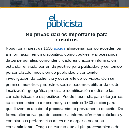
Su privacidad es importante para
13 DE ENERO DE 2025
nosotros
La agencia de comunicación fundada
Nosotros y nuestros 1538
socios
almacenamos y/o accedemos
liderada por David Cabaleiro dará servicio a
a información en un dispositivo, como cookies, y procesamos
datos personales, como identificadores únicos e información
las marcas Maybelline NY, Nyx PMU, Essie,
estándar enviada por un dispositivo para publicidad y contenido
Garnier y Mixa desde Lisboa
personalizado, medición de publicidad y contenido,
investigación de audiencia y desarrollo de servicios.
Con su
Pin Up Comunicación, agencia de comunicación y
permiso, nosotros y nuestros socios podemos utilizar datos de
relaciones públicas especializada en el terreno de
localización geográfica precisa e identificación mediante las
la belleza, moda y estilo de vida, inicia su plan de
características de dispositivos. Puede hacer clic para otorgarnos
internacionalización poniendo en marcha una
su consentimiento a nosotros y a nuestros 1538 socios para
oficina estratégica en Portugal. La firma abre
que llevemos a cabo el procesamiento previamente descrito. De
operaciones en Lisboa con equipo propio, de cara
forma alternativa, puede acceder a información más detallada y
a dar servicio a las marcas Maybelline NY, Nyx
cambiar sus preferencias antes de otorgar o negar su
PMU, Essie, Garnier y Mixa. "Esta apertura es una
consentimiento.
Tenga en cuenta que algún procesamiento de