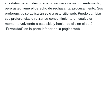
apuesta por la internacionalización en la que la
sus datos personales puede no requerir de su consentimiento,
pero usted tiene el derecho de rechazar tal procesamiento. Sus
agencia ofrece sus servicios en el mercado luso y
preferencias se aplicarán solo a este sitio web. Puede cambiar
con aspiraciones de crecimiento a lo largo del
sus preferencias o retirar su consentimiento en cualquier
año -señala su CEO David Cabaleiro- Es todo un
momento volviendo a este sitio y haciendo clic en el botón
reto que afrontamos desde la agencia con
"Privacidad" en la parte inferior de la página web.
muchas ganas e ilusión".
La agencia, especializada en moda, belleza y
estilo de vida, actualmente gestiona la
comunicación y las relaciones públicas de
Skinceuticals, Valquer Laboratorios, Petuxe, Adlib
Ibiza y las marcas Keen y Cat Footwear del Grupo
ProGed. A este portfolio de marcas se han unido
este mismo mes de enero de 2025 las firmas
Garnier y Mixa, ambas pertenecientes a la
división de Gran Consumo del grupo.
La entrada de los nuevos clientes y el comienzo
de operaciones en Portugal coinciden con
cambios internos en su estructura. La compañía