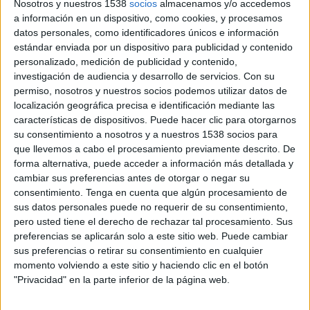
Nosotros y nuestros 1538
socios
almacenamos y/o accedemos
a información en un dispositivo, como cookies, y procesamos
datos personales, como identificadores únicos e información
26 DE JULIO DE 2019
estándar enviada por un dispositivo para publicidad y contenido
personalizado, medición de publicidad y contenido,
El enfoque conjunto de finanzas e
investigación de audiencia y desarrollo de servicios.
Con su
innovación es una de las propuestas del
permiso, nosotros y nuestros socios podemos utilizar datos de
departamento de comunicación financiera
localización geográfica precisa e identificación mediante las
de H+K con el objetivo de gestionar la
características de dispositivos. Puede hacer clic para otorgarnos
su consentimiento a nosotros y a nuestros 1538 socios para
reputación corporativa
que llevemos a cabo el procesamiento previamente descrito. De
forma alternativa, puede acceder a información más detallada y
Allfunds, la plataforma de fondos de inversión en
cambiar sus preferencias antes de otorgar o negar su
la industria wealthtech, ha confiado a
consentimiento.
Tenga en cuenta que algún procesamiento de
Hill+Knowlton Strategies la gestión de su
sus datos personales puede no requerir de su consentimiento,
comunicación en España.
pero usted tiene el derecho de rechazar tal procesamiento. Sus
preferencias se aplicarán solo a este sitio web. Puede cambiar
Katherine Sloan, directora global de
sus preferencias o retirar su consentimiento en cualquier
comunicación corporativa de Allfunds ha
momento volviendo a este sitio y haciendo clic en el botón
señalado que “a través de nuestra colaboración
"Privacidad" en la parte inferior de la página web.
con H+K buscamos un partner estratégico que
nos ayude a gestionar nuestra reputación