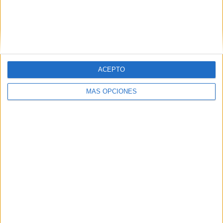
ACEPTO
MÁS OPCIONES
03/08/2026
Presentado el jurado de los
Premios de Marketing y
Comunicación en el Sector
Asegurador 2026