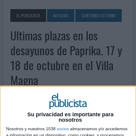
EL PUBLICISTA
NOTICIAS
CONTENIDO EXTERNO
Ultimas plazas en los
desayunos de Paprika. 17 y
18 de octubre en el Villa
Magna
Su privacidad es importante para
nosotros
Nosotros y nuestros 1538
socios
almacenamos y/o accedemos
a información en un dispositivo, como cookies, y procesamos