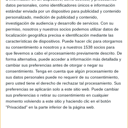
datos personales, como identificadores únicos e información
estándar enviada por un dispositivo para publicidad y contenido
personalizado, medición de publicidad y contenido,
investigación de audiencia y desarrollo de servicios.
Con su
permiso, nosotros y nuestros socios podemos utilizar datos de
7 DE OCTUBRE DE 2019
localización geográfica precisa e identificación mediante las
características de dispositivos. Puede hacer clic para otorgarnos
¿Tienes una
agencia
y aún no conoces
Paprika
?
su consentimiento a nosotros y a nuestros 1538 socios para
Presentaremos lo último
de Paprika, el
que llevemos a cabo el procesamiento previamente descrito. De
software de gestión
de proyectos para agencias
forma alternativa, puede acceder a información más detallada y
cambiar sus preferencias antes de otorgar o negar su
creativas. Te invitamos a
desayunar
o, si lo
consentimiento.
Tenga en cuenta que algún procesamiento de
prefieres, a
un aperitivo.
El próximo
17 y 18 de
sus datos personales puede no requerir de su consentimiento,
octubre
, podrás descubrir, junto a otros colegas
pero usted tiene el derecho de rechazar tal procesamiento. Sus
del sector, todas las novedades de nuestro ERP.
preferencias se aplicarán solo a este sitio web. Puede cambiar
sus preferencias o retirar su consentimiento en cualquier
Reserva ya tu plaza.
momento volviendo a este sitio y haciendo clic en el botón
"Privacidad" en la parte inferior de la página web.
IMPRIMIR