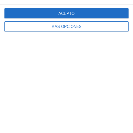
La televisión sigue liderando
el consumo de medios en
ACEPTO
verano y supera al móvil
MÁS OPCIONES
como dispositivo más
utilizado
Las vacaciones no reducen el consumo de medios,
sino que transforman los hábitos de las audiencias.
La televisión mantiene su liderazgo durante el
periodo estival, mientras el móvil se consolida como
...
LEER MÁS