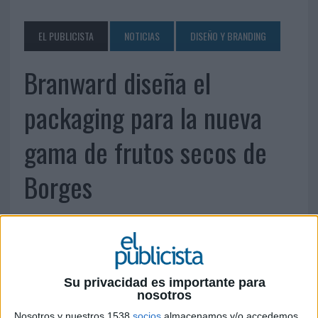
EL PUBLICISTA
NOTICIAS
DISEÑO Y BRANDING
Branward diseña el
packaging para la nueva
gama de frutos secos de
Borges
Su privacidad es importante para
nosotros
Nosotros y nuestros 1538
socios
almacenamos y/o accedemos