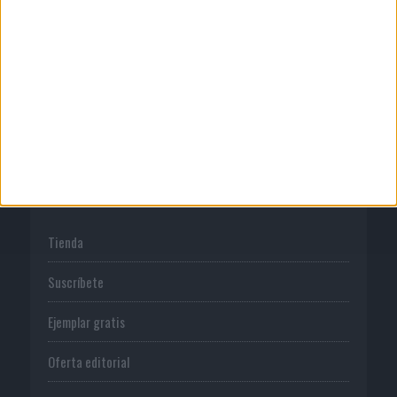
Publicidad
Normas de uso
Política de privacidad
PUBLICACIONES
Tienda
Suscríbete
Ejemplar gratis
Oferta editorial