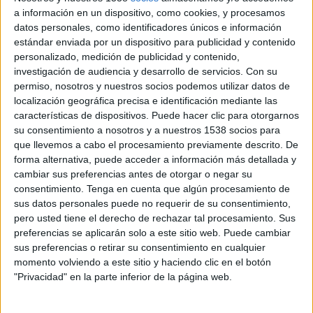
a información en un dispositivo, como cookies, y procesamos
datos personales, como identificadores únicos e información
estándar enviada por un dispositivo para publicidad y contenido
31 DE MAYO DE 2011
personalizado, medición de publicidad y contenido,
investigación de audiencia y desarrollo de servicios.
Con su
La marca lanza al mercado internacional una
permiso, nosotros y nuestros socios podemos utilizar datos de
nueva línea de frutos secos con posicionamiento
localización geográfica precisa e identificación mediante las
‘premium’
características de dispositivos. Puede hacer clic para otorgarnos
su consentimiento a nosotros y a nuestros 1538 socios para
Branward, compañía líder en consultoría estratégica de marca, es la responsable
que llevemos a cabo el procesamiento previamente descrito. De
del packaging design de la nueva gama de frutos secos Borges para el mercado
forma alternativa, puede acceder a información más detallada y
internacional. Según comenta Mar Vilaplana, Strategic Planner de Branward, “el
cambiar sus preferencias antes de otorgar o negar su
principal reto ha sido el de conseguir transmitir los valores de la marca Borges -
consentimiento.
Tenga en cuenta que algún procesamiento de
tradición, calidad, origen y excelencia - en un nuevo mercado, junto con el
sus datos personales puede no requerir de su consentimiento,
posicionamiento ‘premium’ del nuevo producto. El resultado obtenido ha sido
pero usted tiene el derecho de rechazar tal procesamiento. Sus
muy satisfactorio para todos”.
preferencias se aplicarán solo a este sitio web. Puede cambiar
sus preferencias o retirar su consentimiento en cualquier
momento volviendo a este sitio y haciendo clic en el botón
La experiencia nacional de Borges, como símbolo del sabor mediterráneo, les
"Privacidad" en la parte inferior de la página web.
permite afrontar con éxito la exportación. Por ello con esta gama de productos
quieren aumentar su presencia a nivel internacional.