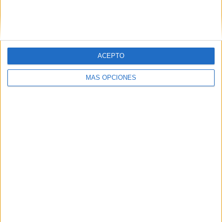
ACEPTO
MÁS OPCIONES
04/08/2026
‘El Paraíso más cerca’, de
22GRADOS para Lopesan
Hotels & Resorts
FICHA TÉCNICA Anunciante: Lopesan Hotels &
Resorts Marca: Lopesan Hotels & Resorts Sector: