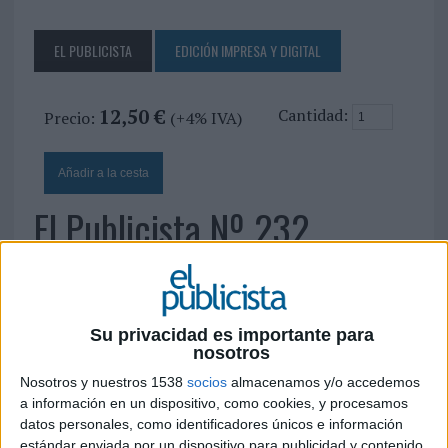
EL PUBLICISTA
EDICIÓN IMPRESA Y DIGITAL
12,50 €
Cantidad:
Precio:
(+4% IVA)
El Publicista Nº 232
26 DE OCTUBRE DE 2010
Su privacidad es importante para
nosotros
Nosotros y nuestros 1538
socios
almacenamos y/o accedemos
a información en un dispositivo, como cookies, y procesamos
datos personales, como identificadores únicos e información
estándar enviada por un dispositivo para publicidad y contenido