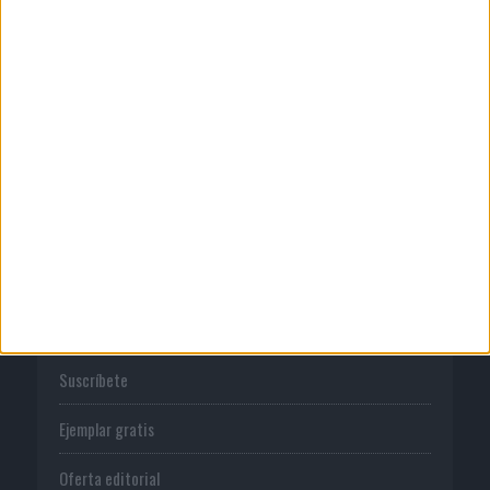
Quienes somos
Publicidad
Normas de uso
Política de privacidad
PUBLICACIONES
Tienda
Suscríbete
Ejemplar gratis
Oferta editorial