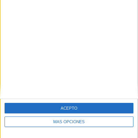
07/08/2026
Patrón convierte el nuevo
single de Arón Piper en una
experiencia de marca en
Ibiza
ACEPTO
MÁS OPCIONES
La marca de tequila celebra el lanzamiento de
Bucle con un evento inmersivo que refuerza su