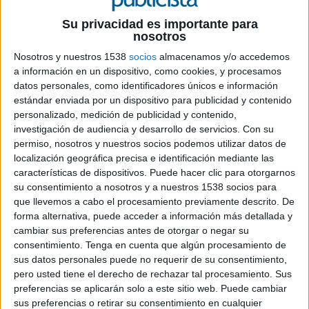
CONTENIDO Nº 338: LOS MEJORES DE 2015
Su privacidad es importante para
nosotros
Entrevista a Fabiana Anauate,
Nosotros y nuestros 1538
socios
almacenamos y/o accedemos
vicepresidenta de marketing de Burger King
a información en un dispositivo, como cookies, y procesamos
EMEA: "Burger King es una marca que se
datos personales, como identificadores únicos e información
siente conectada con los consumidores".
estándar enviada por un dispositivo para publicidad y contenido
Las nuevas fórmulas de consumo de
personalizado, medición de publicidad y contenido,
televisión generan un nuevo escenario para
investigación de audiencia y desarrollo de servicios.
Con su
el medio rey.
permiso, nosotros y nuestros socios podemos utilizar datos de
localización geográfica precisa e identificación mediante las
Movistar, Zara y Santander encabezan el
características de dispositivos. Puede hacer clic para otorgarnos
ranking de marcas españolas más valoradas.
su consentimiento a nosotros y a nuestros 1538 socios para
Estrella Damm lidera con 'Vale' el ranking
que llevemos a cabo el procesamiento previamente descrito. De
'Anuncios más populares del Año en
forma alternativa, puede acceder a información más detallada y
Youtube' de Google y El Publicista.
cambiar sus preferencias antes de otorgar o negar su
DDB España se coloca en cabeza como el
consentimiento.
Tenga en cuenta que algún procesamiento de
mejor actor del mercado publicitario
sus datos personales puede no requerir de su consentimiento,
español.
pero usted tiene el derecho de rechazar tal procesamiento. Sus
Los mejores de 2015: en Film, Gráfica,
preferencias se aplicarán solo a este sitio web. Puede cambiar
Publicidad integrada, Healthcare, Digital,
sus preferencias o retirar su consentimiento en cualquier