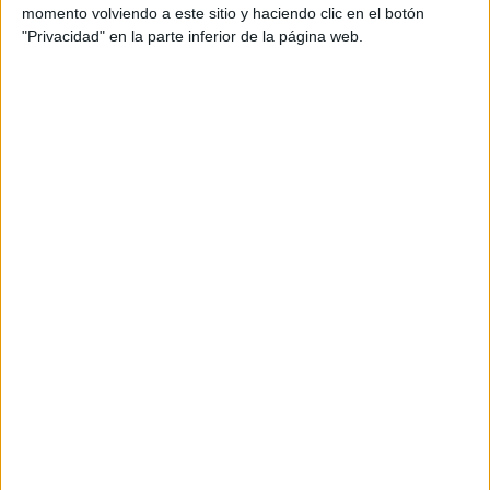
momento volviendo a este sitio y haciendo clic en el botón
Branding, Eventos, Directo y Promocional,
"Privacidad" en la parte inferior de la página web.
Eficacia, Comunicación, Radio, Visual,
Producción, Fotografía y Medios.