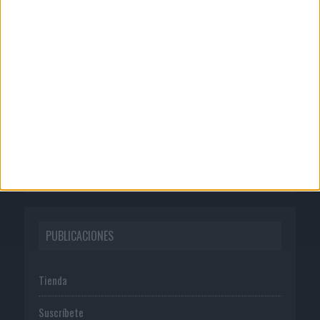
CORPORATIVO
Quienes somos
Publicidad
Normas de uso
Política de privacidad
PUBLICACIONES
Tienda
Suscríbete