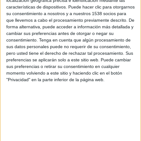
localización geográfica precisa e identificación mediante las
¿Por qué se lanza DASS suite ahora y no
características de dispositivos. Puede hacer clic para otorgarnos
su consentimiento a nosotros y a nuestros 1538 socios para
antes?
que llevemos a cabo el procesamiento previamente descrito. De
forma alternativa, puede acceder a información más detallada y
cambiar sus preferencias antes de otorgar o negar su
Luis Fantini:
La unidad nace de la necesidad de
consentimiento.
Tenga en cuenta que algún procesamiento de
agilizar procesos, unificar interlocutores y
sus datos personales puede no requerir de su consentimiento,
adaptar la tecnología a los problemas reales que
pero usted tiene el derecho de rechazar tal procesamiento. Sus
planteaban nuestros clientes en su día a día, y no
preferencias se aplicarán solo a este sitio web. Puede cambiar
por el contrario, de tener que adaptar las
sus preferencias o retirar su consentimiento en cualquier
necesidades de una empresa a las opciones
momento volviendo a este sitio y haciendo clic en el botón
tecnológicas de terceros que nos planteaban.
"Privacidad" en la parte inferior de la página web.
Lanzamos esta unidad y servicio para mantener
la agilidad y eficacia como agencia que nos
caracteriza y esa vocación de servicio al cliente.
Por eso debíamos implementar una plataforma
propia que permita el control total por parte del
usuario y que realmente agilice los procesos de
nuestra operativa conjunta con clientes. En