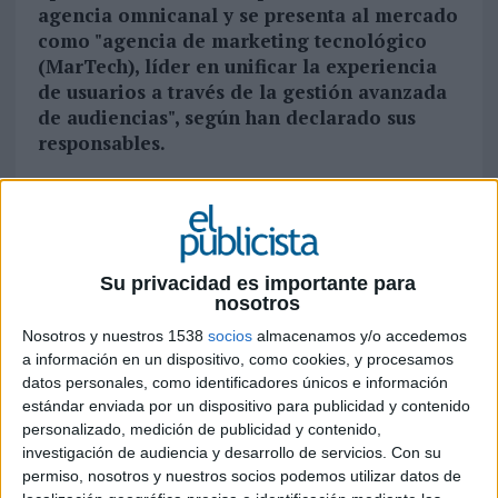
agencia omnicanal y se presenta al mercado
como "agencia de marketing tecnológico
(MarTech), líder en unificar la experiencia
de usuarios a través de la gestión avanzada
de audiencias", según han declarado sus
responsables.
En la siguiente entrevista hablamos con sus
principales responsables, Diego Jiménez
(consejero delegado) y Luis Fantini
(vicepresidente y responsable de producto)
Su privacidad es importante para
sobre las nuevas relaciones de las marcas
nosotros
con el consumidor, de IA y tecnología
Nosotros y nuestros 1538
socios
almacenamos y/o accedemos
aplicada al marketing, de big data,
a información en un dispositivo, como cookies, y procesamos
blockchain y de informáticos y matemáticos
datos personales, como identificadores únicos e información
en el mundo publicitario. Pero también de la
estándar enviada por un dispositivo para publicidad y contenido
necesaria simbiosis entre humano y
personalizado, medición de publicidad y contenido,
máquina en el nuevo marketing
investigación de audiencia y desarrollo de servicios.
Con su
permiso, nosotros y nuestros socios podemos utilizar datos de