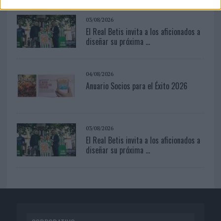
03/08/2026
El Real Betis invita a los aficionados a
diseñar su próxima ...
04/08/2026
Anuario Socios para el Éxito 2026
03/08/2026
El Real Betis invita a los aficionados a
diseñar su próxima ...