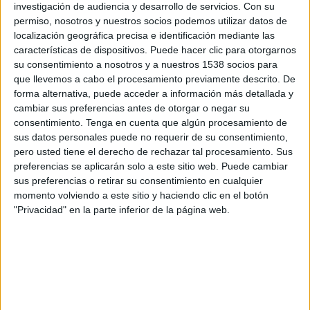
abarca desde la estrategia, la creatividad y el
investigación de audiencia y desarrollo de servicios.
Con su
diseño hasta la producción e implementación de
permiso, nosotros y nuestros socios podemos utilizar datos de
todas las acciones. La nueva firma es el fruto de
localización geográfica precisa e identificación mediante las
características de dispositivos. Puede hacer clic para otorgarnos
su unión de cara a trabajar conjuntamente para
su consentimiento a nosotros y a nuestros 1538 socios para
terceros, si bien ambas entidades mantienen su
que llevemos a cabo el procesamiento previamente descrito. De
independencia y marcas correspondientes.
forma alternativa, puede acceder a información más detallada y
cambiar sus preferencias antes de otorgar o negar su
Show2be se presenta al mercado como un nuevo
consentimiento.
Tenga en cuenta que algún procesamiento de
actor del sector de las ferias profesionales que
sus datos personales puede no requerir de su consentimiento,
operará bajo un "innovador y exitoso modelo
pero usted tiene el derecho de rechazar tal procesamiento. Sus
basado en soluciones de marketing ferial 3.0 y
preferencias se aplicarán solo a este sitio web. Puede cambiar
nuevas tecnologías disruptivas para cocrear con
sus preferencias o retirar su consentimiento en cualquier
asociaciones profesionales y administraciones
momento volviendo a este sitio y haciendo clic en el botón
públicas ecosistemas feriales personalizados y a
"Privacidad" en la parte inferior de la página web.
medida", según explican sus responsables. La
firma nace con un servicio integral 360º capaz de
gestionar desde el codesarrollo de la idea del
evento hasta su ejecución, producción,
promoción y comunicación o content congresual,
pasando por la gestión de la ubicación, diseño