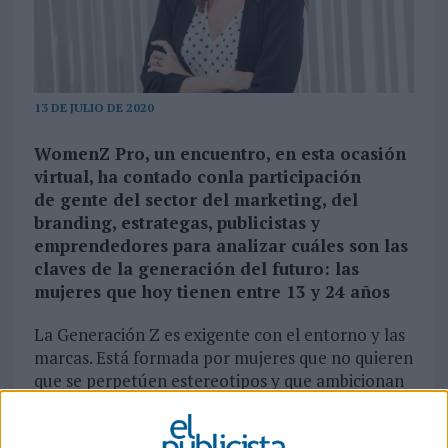
13 DE JULIO DE 2020
WomenZ Pro, un encuentro, en esta ocasión
virtual, ha contado conla participación
de gente del sector del marketing, del
branding, estrategas, publicistas y
emprendedores para analizar cuáles son las
claves de la generación del futuro: las
mujeres que hoy tienen entre 13 y 24 años
La Generación Z es exigente con el entorno y las
marcas. Está formada por mujeres que no quieren
que se perpetúen estereotipos y que ambicionan
que se las tenga en cuenta en un proceso de
cocreación con las firmas en el que aspiran a