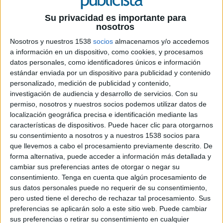
tener un papel importante. Así es como Gemma
Cernuda, CEO de Ogilvy Barcelona, iniciaba el
Su privacidad es importante para
encuentro WomenZ Pro, dedicado a que el sector
nosotros
del marketing y la publicidad analice cómo son
Nosotros y nuestros 1538
socios
almacenamos y/o accedemos
las mujeres que ahora tienen entre 13 y 24 años.
a información en un dispositivo, como cookies, y procesamos
En esta edición (la cuarta del ciclo), organizada
datos personales, como identificadores únicos e información
por las agencias ‘Ellas Deciden’, ‘Both
estándar enviada por un dispositivo para publicidad y contenido
People&Comms’ y ‘DMentes’, las participantes
personalizado, medición de publicidad y contenido,
han asistido de forma online para adentrarse en
investigación de audiencia y desarrollo de servicios.
Con su
entender cómo las marcas deben llegar y seducir
permiso, nosotros y nuestros socios podemos utilizar datos de
a una generación que ya representa el 30% de la
localización geográfica precisa e identificación mediante las
población mundial.
características de dispositivos. Puede hacer clic para otorgarnos
su consentimiento a nosotros y a nuestros 1538 socios para
que llevemos a cabo el procesamiento previamente descrito. De
Convencida del ilusionante reto que supone
forma alternativa, puede acceder a información más detallada y
conectar con jóvenes nacidos entre mediados de
cambiar sus preferencias antes de otorgar o negar su
los años 90 y la primera década de los de los
consentimiento.
Tenga en cuenta que algún procesamiento de
2000, -que demandan a las marcas un paso más
sus datos personales puede no requerir de su consentimiento,
allá -, Gemma Gutiérrez ha asegurado que “decir
pero usted tiene el derecho de rechazar tal procesamiento. Sus
Generación Z es ser contemporáneos. No se trata
preferencias se aplicarán solo a este sitio web. Puede cambiar
de buscar el encaje con ellos desde un punto
sus preferencias o retirar su consentimiento en cualquier