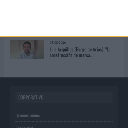
04/08/2026
Babaria y Maxibon son ‘el match
perfecto del verano’
05/08/2026
Luis Arquillos (Burgo de Arias): “La
construcción de marca...
CORPORATIVO
Quienes somos
Publicidad