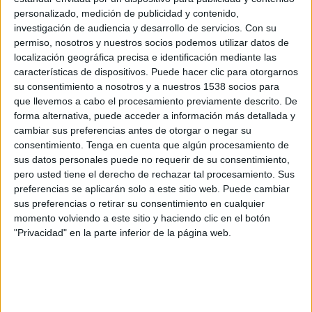
sencilla: porque es el tiempo estimado en el que el cerebro permanece atento y
personalizado, medición de publicidad y contenido,
receptivo al 100%.
investigación de audiencia y desarrollo de servicios.
Con su
Al congreso asistirán entre otros
Eduardo Punset
y dos
Premios Nobel
. La lista
permiso, nosotros y nuestros socios podemos utilizar datos de
completa de asistentes y las tesis que se plantearán se pueden encontrar en
localización geográfica precisa e identificación mediante las
elsercreativo.com
características de dispositivos. Puede hacer clic para otorgarnos
su consentimiento a nosotros y a nuestros 1538 socios para
que llevemos a cabo el procesamiento previamente descrito. De
IMPRIMIR
forma alternativa, puede acceder a información más detallada y
cambiar sus preferencias antes de otorgar o negar su
consentimiento.
Tenga en cuenta que algún procesamiento de
TWEET
sus datos personales puede no requerir de su consentimiento,
pero usted tiene el derecho de rechazar tal procesamiento. Sus
SHARE
preferencias se aplicarán solo a este sitio web. Puede cambiar
sus preferencias o retirar su consentimiento en cualquier
SHARE
momento volviendo a este sitio y haciendo clic en el botón
"Privacidad" en la parte inferior de la página web.
ENVIAR
PIN