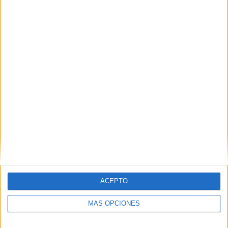
05/08/2026
Beon Worldwide lanza Raíz
Urbana para transformar el
patrimonio histórico en
activos culturales y
ACEPTO
económicos
MÁS OPCIONES
La empresa española, con 25 años de experiencia en