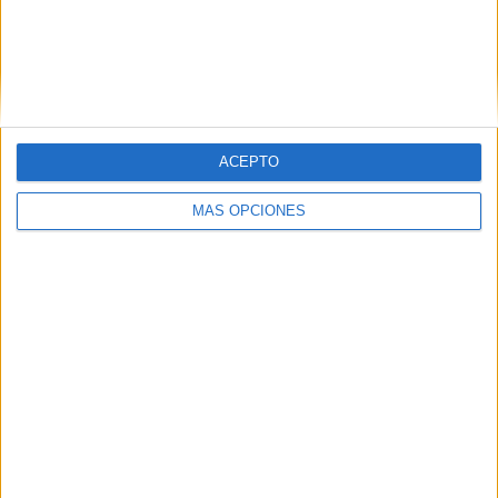
ARTÍCULOS ALEATORIOS
ACEPTO
MÁS OPCIONES
06/08/2026
System1 nombra a Kimberly
Bastoni como nueva
directora comercial global