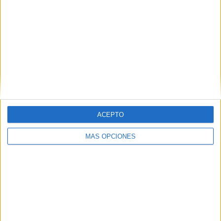
IMPRIMIR
TWEET
SHARE
SHARE
ENVIAR
ACEPTO
PIN
MÁS OPCIONES
SÍGUENOS EN FACEBOOK