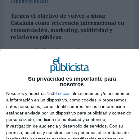
14 DE JUNIO DE 2019
Tienen el objetivo de volver a situar
Cataluña como referencia internacional en
comunicación, marketing, publicidad y
relaciones públicas
La sexta edición de los Premis Impacte tendrá
lugar el 16 de julio en el HUB Museo del Diseño
de Barcelona. Los Impacte son un
reconocimiento destacado para agencias, marcas,
y empresas anunciantes, que otorga el Col·legi de
Su privacidad es importante para
nosotros
Publicitaris i Relacions Públiques de Catalunya a
las mejores campañas o acciones de
Nosotros y nuestros 1538
socios
almacenamos y/o accedemos
comunicación, publicidad, marketing o relaciones
a información en un dispositivo, como cookies, y procesamos
públicas que más impacto han generado en la
datos personales, como identificadores únicos e información
estándar enviada por un dispositivo para publicidad y contenido
sociedad catalana, así como profesionales que
personalizado, medición de publicidad y contenido,
han dignificado la profesión de manera
investigación de audiencia y desarrollo de servicios.
Con su
destacada.
permiso, nosotros y nuestros socios podemos utilizar datos de