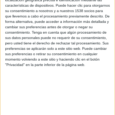
localización geográfica precisa e identificación mediante las
Esta edición estará presentada por la Xantal
características de dispositivos. Puede hacer clic para otorgarnos
Llavina, directora y presentadora del programa
su consentimiento a nosotros y a nuestros 1538 socios para
“Revolució 4.0” tanto en TV3 como en Catalunya
que llevemos a cabo el procesamiento previamente descrito. De
Ràdio. Llavina moderará una ceremonia de
forma alternativa, puede acceder a información más detallada y
Premis que presenta una renovación en sus
cambiar sus preferencias antes de otorgar o negar su
categorías, con el objetivo de representar y dar a
consentimiento.
Tenga en cuenta que algún procesamiento de
conocer de la manera posible la realidad
sus datos personales puede no requerir de su consentimiento,
dinámica y transformadora que vive el sector de
pero usted tiene el derecho de rechazar tal procesamiento. Sus
preferencias se aplicarán solo a este sitio web. Puede cambiar
la comunicación y el marketing.
sus preferencias o retirar su consentimiento en cualquier
momento volviendo a este sitio y haciendo clic en el botón
En palabras de Rosa Romà, decana del Col·legi de
"Privacidad" en la parte inferior de la página web.
Publicitaris i Relacions Públiques de Catalunya
“Tanto desde la Junta como desde el Comité de
los Premis, estamos ilusionados con esta nueva
edición de los Premis Impacte, tanto por la
cantidad de profesionales que han participado en
el inicio de esta transformación de los premios,
como por la relevancia creciente que están
cogiendo en el sector. Los Impacte son un buen
escaparate del talento, la creatividad y la