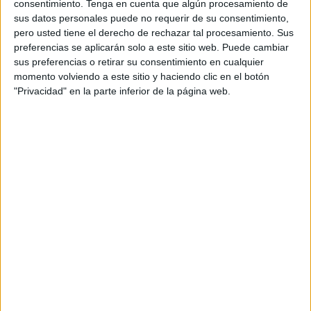
consentimiento.
Tenga en cuenta que algún procesamiento de
se ha encargado de elaborar una Lista Corta,
sus datos personales puede no requerir de su consentimiento,
formada por 18 casos: “17 mujeres”, de Staff
pero usted tiene el derecho de rechazar tal procesamiento. Sus
eventos para Grupo Ausolan; “Aprendemos
preferencias se aplicarán solo a este sitio web. Puede cambiar
juntos”, de Wink para BBVA; “Domino's originals:
sus preferencias o retirar su consentimiento en cualquier
momento volviendo a este sitio y haciendo clic en el botón
Lolito”, de Arena Media para Domino´s pizza; “El
"Privacidad" en la parte inferior de la página web.
futuro es apasionante”, de Vodafone España; “El
Observatorio Vodafone de la empresa”, de
Vodafone Epaña; “El Sentido del cacao”, de LLYC
para BBVA; “Humor a domicilio”, de
Telepizza; “Legends of Catalonia”, de Agencia
Catalana de Turismo; “Los Seriotes”, de Arena
Media para AXN; “PC Experience”, de El
Cañonazo Transmedia para El Corte Inglés; “Pet
Talks”, de Arena Media para ADVANCE, de
Affinity Petcare; “Pienso, luego actúo”, de Spark
Foundry para Yoigo; “Pregúntale a Allen”, de 3
Dots and Co para Ikea; “Proyecto 365º”, de
Casanova para Huawei; “Top Photo”, de
Casanova para Huawei; “Toyota Camry: Lidera