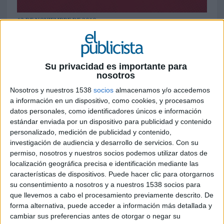
12 DE NOVIEMBRE DE 2019
Los premios BCMA Spain a los mejores
desarrollos de este tipo se dará a conocer
en la VI Edición de Branducers, que se
Su privacidad es importante para
nosotros
celebra el próximo 28 de noviembre en
Madrid
Nosotros y nuestros 1538
socios
almacenamos y/o accedemos
a información en un dispositivo, como cookies, y procesamos
BCMA Spain (Asociación Española de Branded
datos personales, como identificadores únicos e información
Content) ha anunciado los nombres del jurado
estándar enviada por un dispositivo para publicidad y contenido
encargado de elegir el mejor branded content del
personalizado, medición de publicidad y contenido,
investigación de audiencia y desarrollo de servicios.
Con su
año. Entre ellos están representantes de su Junta
permiso, nosotros y nuestros socios podemos utilizar datos de
directiva, profesionales del cine y el
localización geográfica precisa e identificación mediante las
entretenimiento, así como de diferentes
características de dispositivos. Puede hacer clic para otorgarnos
asociaciones del sector.
su consentimiento a nosotros y a nuestros 1538 socios para
que llevemos a cabo el procesamiento previamente descrito. De
Un Comité online compuesto por
forma alternativa, puede acceder a información más detallada y
representantes de empresas socias de BCMA y
cambiar sus preferencias antes de otorgar o negar su
miembros de las diferentes comisiones de trabajo,