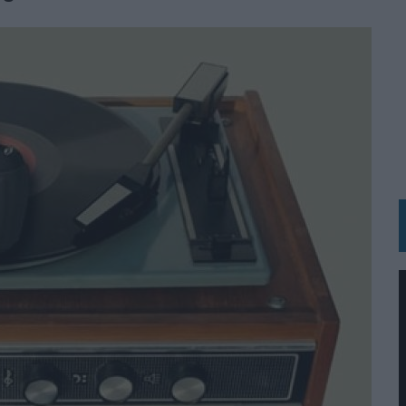
BLE INSPIRADA EN CORNETTO, CALIPPO Y SOLERO
MAR EL PATRIMONIO HISTÓRICO EN ACTIVOS CULTURALES Y ECONÓMICOS
LA GESTIÓN DE SUS RELACIONES CON LOS MEDIOS
ARIO EN SU ÚLTIMA CAMPAÑA INTERNACIONAL
N DE MARCA A LARGO PLAZO Y LA MEDICIÓN SON DOS CARAS DE LA MISMA
N HOTELS & RESORTS
VECES’, DE INUSUALY PARA CERVEZA CAPAZ
 PARA ORANGE
 UNA OPORTUNIDAD DE INCLUSIÓN
RANO’
UDIO EN SU NUEVA CAMPAÑA GLOBAL DE MARCA
VISTAR