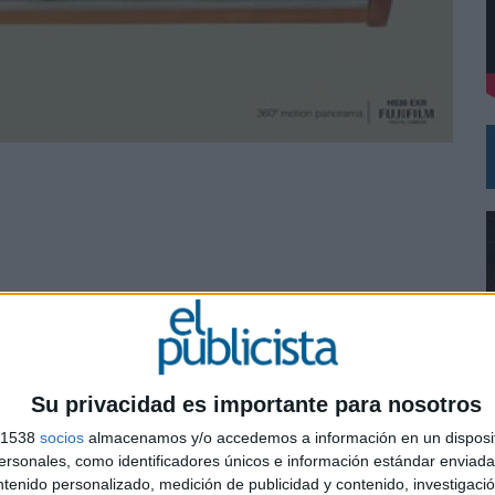
 EL REGRESO DEL FÚTBOL
Su privacidad es importante para nosotros
SHARE
ENVIAR
PIN
s 1538
socios
almacenamos y/o accedemos a información en un disposit
0
sonales, como identificadores únicos e información estándar enviada 
ntenido personalizado, medición de publicidad y contenido, investigaci