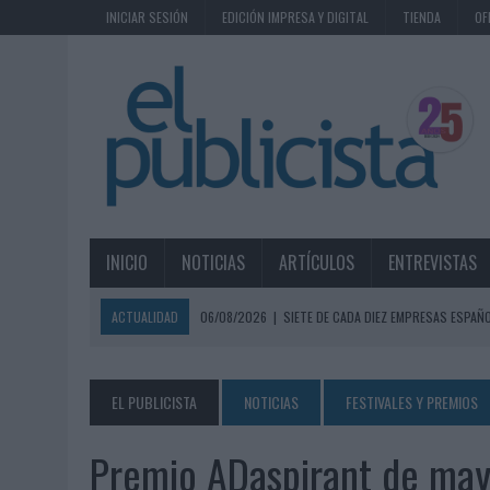
INICIAR SESIÓN
EDICIÓN IMPRESA Y DIGITAL
TIENDA
OF
INICIO
NOTICIAS
ARTÍCULOS
ENTREVISTAS
ACTUALIDAD
06/08/2026
|
SIETE DE CADA DIEZ EMPRESAS ESPAÑ
06/08/2026
|
EL MERCADO PUBLICITARIO CAE UN 2,6% EN 2025, A
06/08/2026
|
LA TELEVISIÓN SIGUE LIDERANDO EL CONSUMO DE MEDI
EL PUBLICISTA
NOTICIAS
FESTIVALES Y PREMIOS
06/08/2026
|
EL USO DE LA IA GENERATIVA ALCANZA YA AL 62% DE L
Premio ADaspirant de ma
06/08/2026
|
SYSTEM1 NOMBRA A KIMBERLY BASTONI COMO NUEVA D