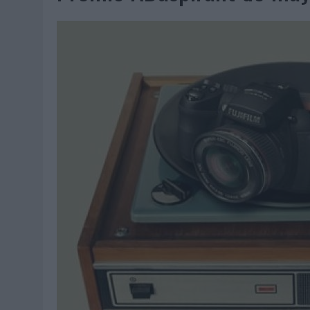
06/08/2026
|
FRIGO Y UNIQLO LANZAN UNA COLECCIÓN PERSONALIZA
06/08/2026
|
LA IA ESTÁ SUBIENDO EL LISTÓN DE LA CREATIVIDAD
05/08/2026
|
BEON WORLDWIDE LANZA RAÍZ URBANA PARA TRANSFOR
05/08/2026
|
FABRA COMUNICACIÓN INCORPORA A CASONÁ Y ASUME 
05/08/2026
|
LOPESAN HOTELS & RESORTS ACERCA EL PARAÍSO CAN
05/08/2026
|
LUIS ARQUILLOS (BURGO DE ARIAS): “LA CONSTRUCCIÓ
MONEDA”
04/08/2026
|
‘EL PARAÍSO MÁS CERCA’, DE 22GRADOS PARA LOPESA
04/08/2026
|
‘LA ÚNICA CERVEZA DEL MUNDO QUE SE DISFRUTA DOS 
04/08/2026
|
‘EL FÚTBOL SIN LAS PERSONAS’, DE DENTSU CREATIVE
04/08/2026
|
CAPAZ, LA CERVEZA QUE CONVIERTE CADA BOTELLA EN
04/08/2026
|
BABARIA Y MAXIBON SON ‘EL MATCH PERFECTO DEL VE
04/08/2026
|
AUDIBLE REIVINDICA EL PODER TRANSFORMADOR DEL A
03/08/2026
|
‘VUELVE EL FÚTBOL. VUELVE A SOÑAR’, DE VML PARA MO