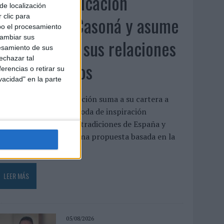
Fabra Comunicación
de localización
incorpora a Casoná y asume
 clic para
bo el procesamiento
cambiar sus
la gestión de sus relaciones
esamiento de sus
echazar tal
con los medios
erencias o retirar su
vacidad" en la parte
a agencia de comunicación suma a su cartera a
asoná, una firma de moda de inspiración
esortwear que une las tradiciones de España y
enezuela a través de una propuesta basada en la
rtesanía, el...
LEER MÁS
05/08/2026