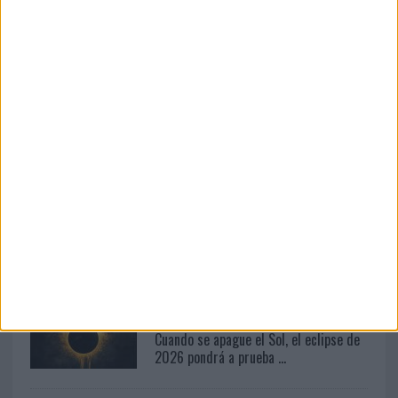
05/08/2026
Lopesan Hotels & Resorts acerca el
paraíso canario en su...
10/08/2026
La calidad de los medios se consolida
como un factor clave...
07/08/2026
Cuando se apague el Sol, el eclipse de
2026 pondrá a prueba ...
07/08/2026
Cuando se apague el Sol, el eclipse de
2026 pondrá a prueba ...