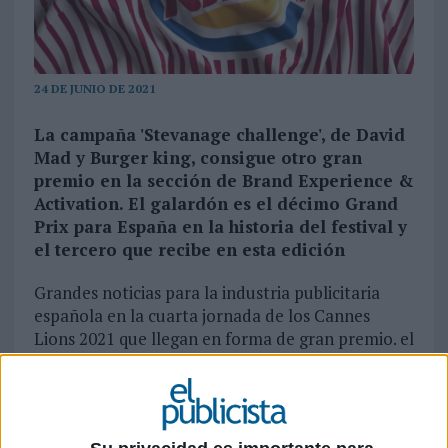
24 DE JUNIO DE 2021
La campaña 'Stevanage challenge', de David
Mad y Burger king, consigue otro gran
premio en la sección de Brand Experience &
Activation. El galardón es el décimo Grand
Prix para España en la historia del festival y
el tercero que recibe en esta edición
Grandes noticias para la industria publicitaria
española en la cuarta jornada de los Cannes
Lions 2021 que llegan en forma de gran premio. el
tercero, para ser más exactos, que recae de
nuevo en la campaña 'Stevenage challenge', de la
agencia David Mad (con la colaboración de David
Miami) y Burger King. Se cumplen los pronósticos