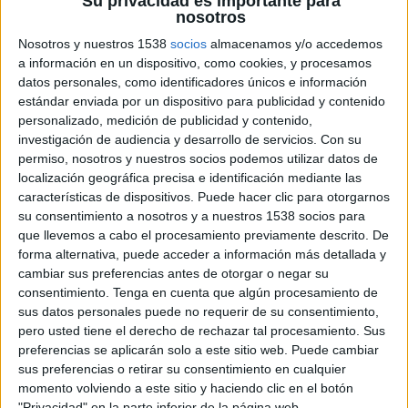
Su privacidad es importante para
de los entendidos y se convierte en una de las
nosotros
grandes protagonistas de la edición (
ver
Nosotros y nuestros 1538
socios
almacenamos y/o accedemos
reportaje especial sobre Cannes Lions 2021
a información en un dispositivo, como cookies, y procesamos
publicado en el número 447 de El Publicista
,
datos personales, como identificadores únicos e información
con Quiniela de Favoritos incluida) que sin duda
estándar enviada por un dispositivo para publicidad y contenido
destacará en el palmarés final. A los dos grandes
personalizado, medición de publicidad y contenido,
premios obtenidos en Direct y Social &
investigación de audiencia y desarrollo de servicios.
Con su
Influencer, la acción suma ahora el máximo
permiso, nosotros y nuestros socios podemos utilizar datos de
galardón en el apartado de Brand Experience &
localización geográfica precisa e identificación mediante las
Activation, donde también ha sido premiada con
características de dispositivos. Puede hacer clic para otorgarnos
dos leones de Bronce. En lo que llevamos de
su consentimiento a nosotros y a nuestros 1538 socios para
festival este trabajo ya acumula 10 metales: 3
que llevemos a cabo el procesamiento previamente descrito. De
grandes premios, 1 oro, 4 platas y 2 bronces.
forma alternativa, puede acceder a información más detallada y
cambiar sus preferencias antes de otorgar o negar su
consentimiento.
Tenga en cuenta que algún procesamiento de
sus datos personales puede no requerir de su consentimiento,
pero usted tiene el derecho de rechazar tal procesamiento. Sus
preferencias se aplicarán solo a este sitio web. Puede cambiar
sus preferencias o retirar su consentimiento en cualquier
momento volviendo a este sitio y haciendo clic en el botón
"Privacidad" en la parte inferior de la página web.