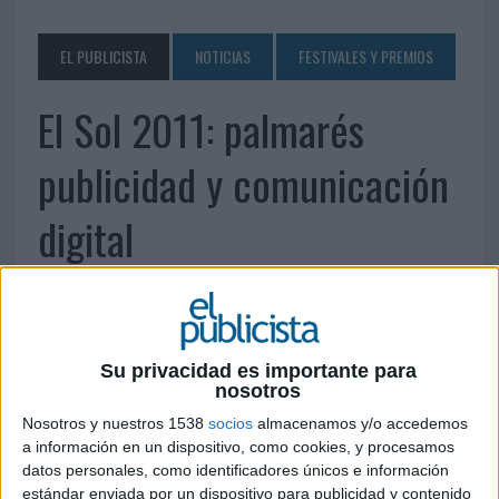
EL PUBLICISTA
NOTICIAS
FESTIVALES Y PREMIOS
El Sol 2011: palmarés
publicidad y comunicación
digital
28 DE MAYO DE 2011
El gran premio ha quedado desierto, pero ha sido
Su privacidad es importante para
la sección del certamen donde se han otorgado
nosotros
más galardones.
Nosotros y nuestros 1538
socios
almacenamos y/o accedemos
El jurado ha repartido un total de 45 trofeos, en concreto 9 oros, 15 platas y 21
a información en un dispositivo, como cookies, y procesamos
bronces.
datos personales, como identificadores únicos e información
estándar enviada por un dispositivo para publicidad y contenido