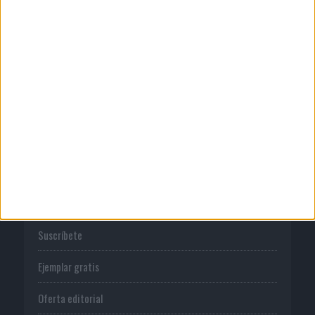
Publicidad
Normas de uso
Política de privacidad
PUBLICACIONES
Tienda
Suscríbete
Ejemplar gratis
Oferta editorial