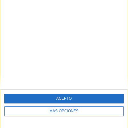
06/08/2026
El uso de la IA generativa
alcanza ya al 62% de los
españoles
ACEPTO
MÁS OPCIONES
La penetración de estas herramientas crece 19,5
puntos en un año, mientras solo el 0,73% de las