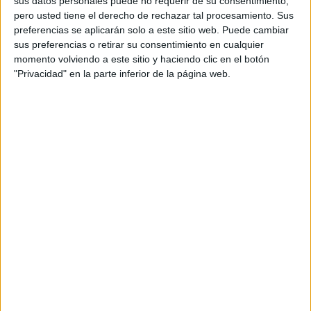
sus datos personales puede no requerir de su consentimiento,
actualidad de los videojuegos. Los seis
pero usted tiene el derecho de rechazar tal procesamiento. Sus
videojuegos nominados en cada categoría de los
preferencias se aplicarán solo a este sitio web. Puede cambiar
premios se presentan hoy, dejando que sean los
sus preferencias o retirar su consentimiento en cualquier
espectadores quienes elijan a los ganadores
momento volviendo a este sitio y haciendo clic en el botón
"Privacidad" en la parte inferior de la página web.
votando por sus juegos favoritos. L
a votación está abierta desde hoy, 6 de
noviembre, hasta el 15 de noviembre. Los
videojuegos ganadores se desvelarán en el
episodio de diciembre de SYFY GAMES, que se
emitirá en SYFY España el 3 de diciembre a las
22.00h.
Los siguientes juegos están nominados en cada
categoría:
MEJOR JUEGO ESPAÑOL DEL AÑO
Blasphemous 2 (The Game Kitchen)
The Cosmic Wheel Sisterhood