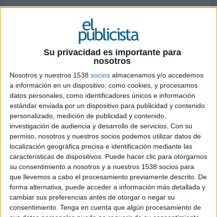
Por primera vez, el canal de ciencia ficción
en España otorgará los premios Syfy Games
Awards 2023 al 'Mejor juego del año' y al
'Mejor juego español del año'
Su privacidad es importante para
nosotros
Este mes de diciembre, el canal de ciencia ficción
Nosotros y nuestros 1538
socios
almacenamos y/o accedemos
Syfy España
presentará la primera edición de los
a información en un dispositivo, como cookies, y procesamos
Syfy Games Awards
, organizados en su popular
datos personales, como identificadores únicos e información
programa de análisis de videojuegos Syfy Games.
estándar enviada por un dispositivo para publicidad y contenido
Los premios reconocerán los mejores juegos de
personalizado, medición de publicidad y contenido,
2023 a través de dos categorías: 'Mejor juego del
investigación de audiencia y desarrollo de servicios.
Con su
permiso, nosotros y nuestros socios podemos utilizar datos de
año' y 'Mejor juego español del año', los
localización geográfica precisa e identificación mediante las
ganadores serán seleccionados por los fans de
características de dispositivos. Puede hacer clic para otorgarnos
Syfy Games a través de un proceso de votación
su consentimiento a nosotros y a nuestros 1538 socios para
online, que comienza hoy.
que llevemos a cabo el procesamiento previamente descrito. De
forma alternativa, puede acceder a información más detallada y
Presentado por el YouTuber y especialista en
cambiar sus preferencias antes de otorgar o negar su
análisis de videojuegos Borja Pavón, Syfy Games
consentimiento.
Tenga en cuenta que algún procesamiento de
es el programa mensual de Syfy España sobre la