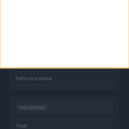
CORPORATIVO
Quienes somos
Publicidad
Normas de uso
Política de privacidad
PUBLICACIONES
Tienda