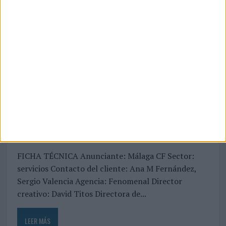
06/08/2026
‘La vuelta’, de Fenomenal
para Málaga CF
FICHA TÉCNICA Anunciante: Málaga CF Sector:
servicios Contacto del cliente: Ana M Fernández,
Sergio Valencia Agencia: Fenomenal Director
creativo: David Titos Directora de...
LEER MÁS