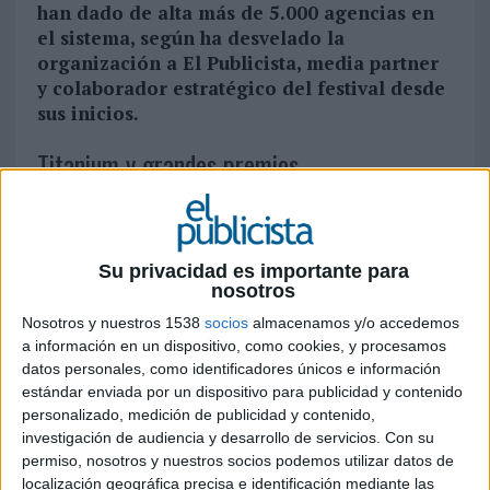
han dado de alta más de 5.000 agencias en
el sistema, según ha desvelado la
organización a El Publicista, media partner
y colaborador estratégico del festival desde
sus inicios.
Titanium y grandes premios
Entre estos 214 trofeos destaca el Premio
Titanium, otorgado tras varias ediciones
quedando desierto, y los grandes premios de las
Su privacidad es importante para
diferentes secciones en las que se divide el
nosotros
palmarés. El máximo galardón del festival ha
Nosotros y nuestros 1538
socios
almacenamos y/o accedemos
recaído en la campaña “Ukraine Air Alerts:
a información en un dispositivo, como cookies, y procesamos
Emergency Broadcast System Helsinki”,
datos personales, como identificadores únicos e información
desarrollada por la agencia finlandesa United
estándar enviada por un dispositivo para publicidad y contenido
Imaginations para Unicef.
personalizado, medición de publicidad y contenido,
investigación de audiencia y desarrollo de servicios.
Con su
permiso, nosotros y nuestros socios podemos utilizar datos de
localización geográfica precisa e identificación mediante las