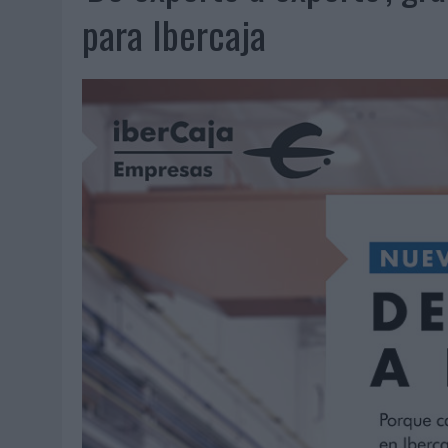
07/08/2026
|
CUANDO SE APAGUE EL SOL, EL ECLIPSE DE 2026 POND
para Ibercaja
06/08/2026
|
‘LA VUELTA’, DE FENOMENAL PARA MÁLAGA CF
06/08/2026
|
SIETE DE CADA DIEZ EMPRESAS ESPAÑOLAS NO INTEGRA
06/08/2026
|
LA TELEVISIÓN SIGUE LIDERANDO EL CONSUMO DE MEDI
06/08/2026
|
EL USO DE LA IA GENERATIVA ALCANZA YA AL 62% DE L
06/08/2026
|
SYSTEM1 NOMBRA A KIMBERLY BASTONI COMO NUEVA D
06/08/2026
|
FRIGO Y UNIQLO LANZAN UNA COLECCIÓN PERSONALIZA
06/08/2026
|
LA IA ESTÁ SUBIENDO EL LISTÓN DE LA CREATIVIDAD
05/08/2026
|
BEON WORLDWIDE LANZA RAÍZ URBANA PARA TRANSFOR
05/08/2026
|
FABRA COMUNICACIÓN INCORPORA A CASONÁ Y ASUME 
05/08/2026
|
LOPESAN HOTELS & RESORTS ACERCA EL PARAÍSO CAN
05/08/2026
|
LUIS ARQUILLOS (BURGO DE ARIAS): “LA CONSTRUCCIÓ
MONEDA”
04/08/2026
|
‘EL PARAÍSO MÁS CERCA’, DE 22GRADOS PARA LOPESA