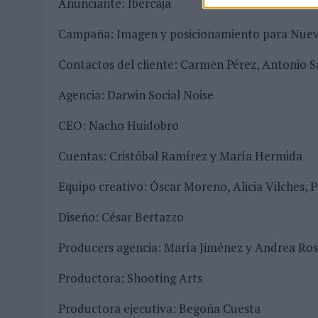
Anunciante: Ibercaja
Campaña: Imagen y posicionamiento para Nuev
Contactos del cliente: Carmen Pérez, Antonio S
Agencia: Darwin Social Noise
CEO: Nacho Huidobro
Cuentas: Cristóbal Ramírez y María Hermida
Equipo creativo: Óscar Moreno, Alicia Vilches, P
Diseño: César Bertazzo
Producers agencia: María Jiménez y Andrea Ros
Productora: Shooting Arts
Productora ejecutiva: Begoña Cuesta