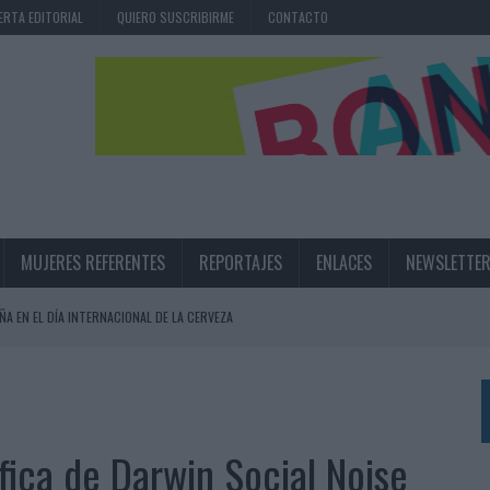
ERTA EDITORIAL
QUIERO SUSCRIBIRME
CONTACTO
MUJERES REFERENTES
REPORTAJES
ENLACES
NEWSLETTE
ÑA EN EL DÍA INTERNACIONAL DE LA CERVEZA
360º CENTRADA EN EL ORIGEN BARCELONÉS
 UNA EXPERIENCIA DE MARCA EN IBIZA
 LAS MARCAS
áfica de Darwin Social Noise
N IA