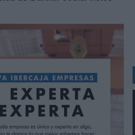
RÁ A PRUEBA LA CREATIVIDAD DE LAS MARCAS
N LA INFANCIA EN SU ESTRATEGIA
OS EN VERANO Y SUPERA AL MÓVIL COMO DISPOSITIVO MÁS UTILIZADO
OS ESPAÑOLES
IRECTORA COMERCIAL GLOBAL
BLE INSPIRADA EN CORNETTO, CALIPPO Y SOLERO
MAR EL PATRIMONIO HISTÓRICO EN ACTIVOS CULTURALES Y ECONÓMICOS
LA GESTIÓN DE SUS RELACIONES CON LOS MEDIOS
ARIO EN SU ÚLTIMA CAMPAÑA INTERNACIONAL
N DE MARCA A LARGO PLAZO Y LA MEDICIÓN SON DOS CARAS DE LA MISMA
N HOTELS & RESORTS