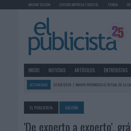
INICIAR SESIÓN
EDICIÓN IMPRESA Y DIGITAL
TIENDA
OF
INICIO
NOTICIAS
ARTÍCULOS
ENTREVISTAS
ACTUALIDAD
07/08/2026
|
MAHOU REIVINDICA EL RITUAL DE LA CA
07/08/2026
|
MG SPIRIT RELANZA SU MARCA CON UNA ESTRATEGIA 
07/08/2026
|
PATRÓN CONVIERTE EL NUEVO SINGLE DE ARÓN PIPER EN
EL PUBLICISTA
GALERÍA
07/08/2026
|
EL VERANO PONE A PRUEBA LA ESTRATEGIA DIGITAL DE
'De experto a experto', gr
07/08/2026
|
VUELING CONVIERTE LOS RECUERDOS EN SOUVENIRS CO