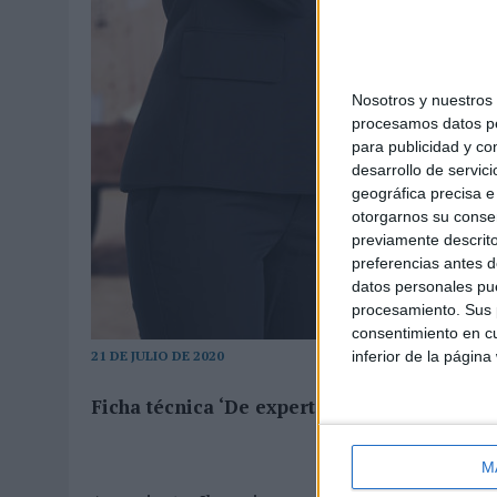
Nosotros y nuestro
procesamos datos per
para publicidad y co
desarrollo de servici
geográfica precisa e 
otorgarnos su conse
previamente descrito
preferencias antes d
datos personales pue
procesamiento. Sus p
consentimiento en cu
inferior de la página
21 DE JULIO DE 2020
Ficha técnica ‘De experto a experto’
M