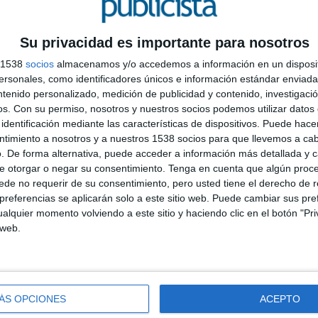
Su privacidad es importante para nosotros
s 1538
socios
almacenamos y/o accedemos a información en un disposit
sonales, como identificadores únicos e información estándar enviada 
ntenido personalizado, medición de publicidad y contenido, investigaci
os.
Con su permiso, nosotros y nuestros socios podemos utilizar datos 
identificación mediante las características de dispositivos. Puede hacer
‘
ntimiento a nosotros y a nuestros 1538 socios para que llevemos a ca
. De forma alternativa, puede acceder a información más detallada y 
R
e otorgar o negar su consentimiento.
Tenga en cuenta que algún proc
q
de no requerir de su consentimiento, pero usted tiene el derecho de r
h
referencias se aplicarán solo a este sitio web. Puede cambiar sus pref
d
alquier momento volviendo a este sitio y haciendo clic en el botón "Pri
 web.
ÁS OPCIONES
ACEPTO