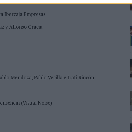
a Ibercaja Empresas
az y Alfonso Gracia
ablo Mendoza, Pablo Vecilla e Irati Rincón
enschein (Visual Noise)