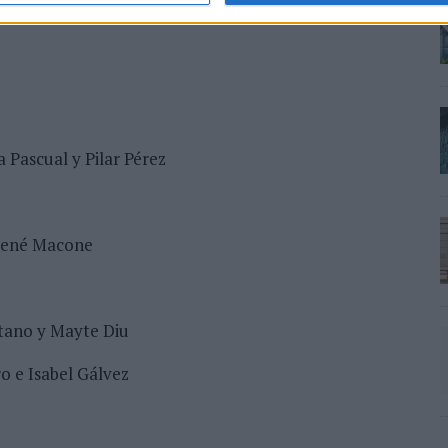
a Pascual y Pilar Pérez
 René Macone
ntano y Mayte Diu
o e Isabel Gálvez