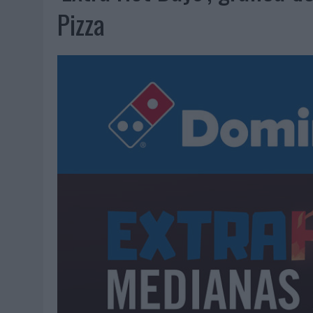
07/08/2026
|
EL VERANO PONE A PRUEBA LA ESTRATEGIA DIGITAL DE
Pizza
07/08/2026
|
VUELING CONVIERTE LOS RECUERDOS EN SOUVENIRS CO
07/08/2026
|
CUANDO SE APAGUE EL SOL, EL ECLIPSE DE 2026 POND
06/08/2026
|
‘LA VUELTA’, DE FENOMENAL PARA MÁLAGA CF
06/08/2026
|
SIETE DE CADA DIEZ EMPRESAS ESPAÑOLAS NO INTEGRA
06/08/2026
|
LA TELEVISIÓN SIGUE LIDERANDO EL CONSUMO DE MEDI
06/08/2026
|
EL USO DE LA IA GENERATIVA ALCANZA YA AL 62% DE L
06/08/2026
|
SYSTEM1 NOMBRA A KIMBERLY BASTONI COMO NUEVA D
06/08/2026
|
FRIGO Y UNIQLO LANZAN UNA COLECCIÓN PERSONALIZA
06/08/2026
|
LA IA ESTÁ SUBIENDO EL LISTÓN DE LA CREATIVIDAD
05/08/2026
|
BEON WORLDWIDE LANZA RAÍZ URBANA PARA TRANSFOR
05/08/2026
|
FABRA COMUNICACIÓN INCORPORA A CASONÁ Y ASUME 
05/08/2026
|
LOPESAN HOTELS & RESORTS ACERCA EL PARAÍSO CAN
05/08/2026
|
LUIS ARQUILLOS (BURGO DE ARIAS): “LA CONSTRUCCIÓ