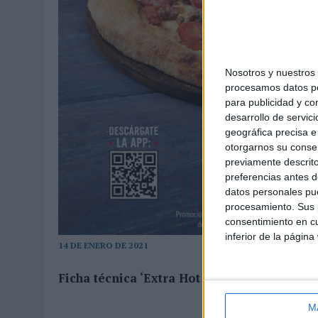
Nosotros y nuestro
procesamos datos per
para publicidad y co
desarrollo de servici
geográfica precisa e 
otorgarnos su conse
previamente descrito
preferencias antes d
datos personales pue
procesamiento. Sus p
consentimiento en cu
inferior de la página
14 DE ENERO DE 2021
Ficha técnica ‘Extra Hot Days’
M