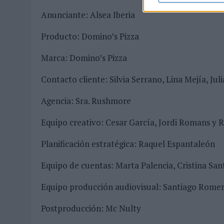
Anunciante: Alsea Iberia
Producto: Domino’s Pizza
Marca: Domino’s Pizza
Contacto cliente: Silvia Serrano, Lina Mejía, Juli
Agencia: Sra. Rushmore
Equipo creativo: Cesar García, Jordi Romans y
Planificación estratégica: Raquel Espantaleón
Equipo de cuentas: Marta Palencia, Cristina Sa
Equipo producción audiovisual: Santiago Romer
Postproducción: Mc Nulty