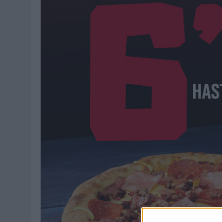
MONEDA”
07/08/2026
|
‘ALEXIA PUTELLAS X GALAXY Z FOLD8 – SIN LÍMITES’, 