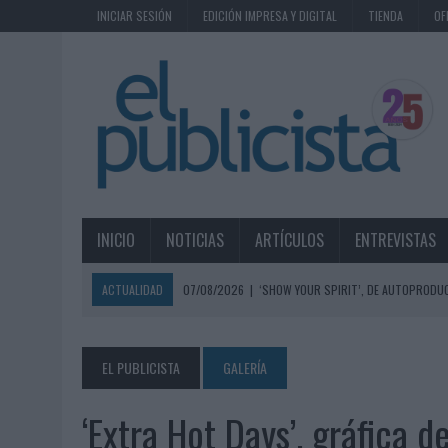
INICIAR SESIÓN
EDICIÓN IMPRESA Y DIGITAL
TIENDA
OF
INICIO
NOTICIAS
ARTÍCULOS
ENTREVISTAS
ACTUALIDAD
07/08/2026
|
‘SHOW YOUR SPIRIT’, DE AUTOPRODUC
07/08/2026
|
EL MÁLAGA CF CULMINA SU TRILOGÍA DE MARCA CON U
07/08/2026
|
MAHOU REIVINDICA EL RITUAL DE LA CAÑA EN EL DÍA IN
EL PUBLICISTA
GALERÍA
07/08/2026
|
MG SPIRIT RELANZA SU MARCA CON UNA ESTRATEGIA 
‘Extra Hot Days’, gráfica 
07/08/2026
|
PATRÓN CONVIERTE EL NUEVO SINGLE DE ARÓN PIPER EN