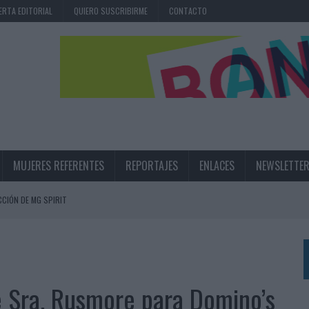
ERTA EDITORIAL
QUIERO SUSCRIBIRME
CONTACTO
MUJERES REFERENTES
REPORTAJES
ENLACES
NEWSLETTE
CIÓN DE MG SPIRIT
NA CAMPAÑA QUE CELEBRA SU REGRESO A PRIMERA DIVISIÓN
TERNACIONAL DE LA CERVEZA
360º CENTRADA EN EL ORIGEN BARCELONÉS
de Sra. Rusmore para Domino’s
 UNA EXPERIENCIA DE MARCA EN IBIZA