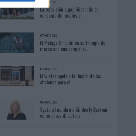
06/08/2026
La televisión sigue liderando el
consumo de medios en...
07/08/2026
El Málaga CF culmina su trilogía de
marca con una campaña...
03/08/2026
Movistar apela a la ilusión de las
aficiones para el...
06/08/2026
System1 nombra a Kimberly Bastoni
como nueva directora...