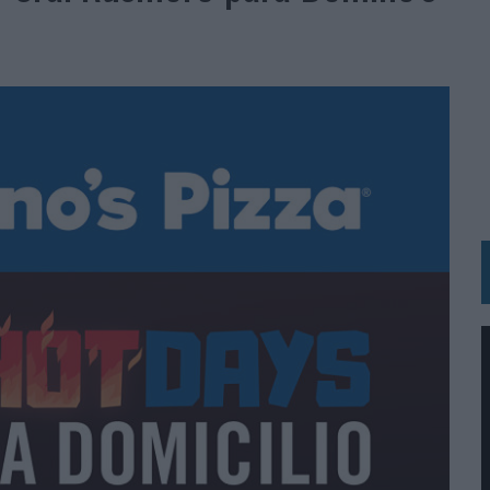
 LAS MARCAS
N IA
RÁ A PRUEBA LA CREATIVIDAD DE LAS MARCAS
N LA INFANCIA EN SU ESTRATEGIA
OS EN VERANO Y SUPERA AL MÓVIL COMO DISPOSITIVO MÁS UTILIZADO
OS ESPAÑOLES
IRECTORA COMERCIAL GLOBAL
BLE INSPIRADA EN CORNETTO, CALIPPO Y SOLERO
MAR EL PATRIMONIO HISTÓRICO EN ACTIVOS CULTURALES Y ECONÓMICOS
LA GESTIÓN DE SUS RELACIONES CON LOS MEDIOS
ARIO EN SU ÚLTIMA CAMPAÑA INTERNACIONAL
N DE MARCA A LARGO PLAZO Y LA MEDICIÓN SON DOS CARAS DE LA MISMA