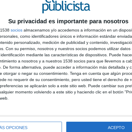
Su privacidad es importante para nosotros
s 1538
socios
almacenamos y/o accedemos a información en un disposit
sonales, como identificadores únicos e información estándar enviada 
c
ntenido personalizado, medición de publicidad y contenido, investigaci
Í
os.
Con su permiso, nosotros y nuestros socios podemos utilizar datos 
V
identificación mediante las características de dispositivos. Puede hacer
L
ntimiento a nosotros y a nuestros 1538 socios para que llevemos a ca
. De forma alternativa, puede acceder a información más detallada y 
e otorgar o negar su consentimiento.
Tenga en cuenta que algún proc
de no requerir de su consentimiento, pero usted tiene el derecho de r
referencias se aplicarán solo a este sitio web. Puede cambiar sus pref
alquier momento volviendo a este sitio y haciendo clic en el botón "Pri
 web.
ÁS OPCIONES
ACEPTO