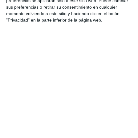
Equipo creativo: Jesús Lada, Alberto Lizaralde,
preferencias se aplicarán solo a este sitio web. Puede cambiar
Diana Casadiego, Constantino Navarro, Javier
sus preferencias o retirar su consentimiento en cualquier
momento volviendo a este sitio y haciendo clic en el botón
Astray
"Privacidad" en la parte inferior de la página web.
Equipo cuentas: Elsa Sánchez Correonero,
Carmen Díaz Bustamante
Equipo social media: César Manzanera, José Xeng
Equipo producción: Raquel Pérez, Alba Somoza
Agencia medios: Havas Media
Equipo medios: Paqui Fernandez
Partner estratégico: Ayuntamiento de Vigo
Exclusivita: Exterior 21
Producción alumbrado: Ximénez