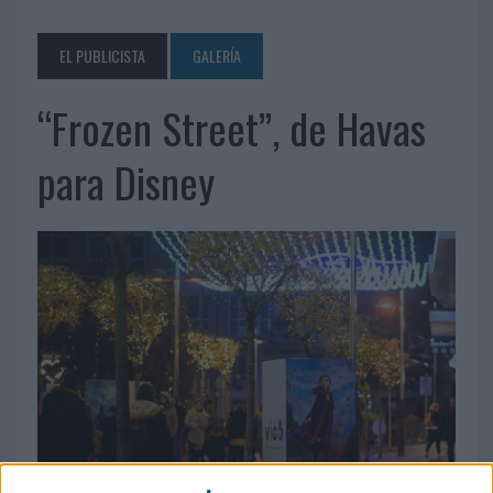
EL PUBLICISTA
GALERÍA
“Frozen Street”, de Havas
para Disney