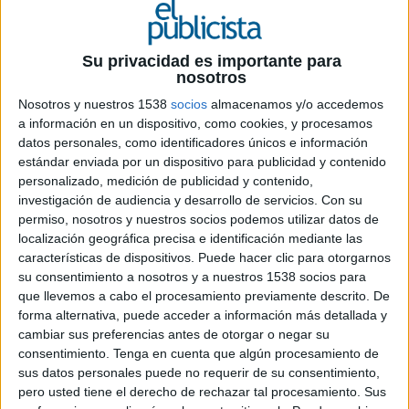
29 DE NOVIEMBRE DE 2019
Ficha técnica “Frozen Street”
Su privacidad es importante para
nosotros
Nosotros y nuestros 1538
socios
almacenamos y/o accedemos
a información en un dispositivo, como cookies, y procesamos
Anunciante: Disney
datos personales, como identificadores únicos e información
estándar enviada por un dispositivo para publicidad y contenido
Marca: Walt Disney Animation Studios
personalizado, medición de publicidad y contenido,
investigación de audiencia y desarrollo de servicios.
Con su
Producto: Película “Frozen II”
permiso, nosotros y nuestros socios podemos utilizar datos de
localización geográfica precisa e identificación mediante las
Sector: Entretenimiento, cine de animación
características de dispositivos. Puede hacer clic para otorgarnos
su consentimiento a nosotros y a nuestros 1538 socios para
Contactos del anunciante: Marta Kowalska,
que llevemos a cabo el procesamiento previamente descrito. De
Alejandro Vázquez Carus, Silvia Azpilicueta,
forma alternativa, puede acceder a información más detallada y
Esther San Juan
cambiar sus preferencias antes de otorgar o negar su
consentimiento.
Tenga en cuenta que algún procesamiento de
Agencia creativa: Havas
sus datos personales puede no requerir de su consentimiento,
pero usted tiene el derecho de rechazar tal procesamiento. Sus