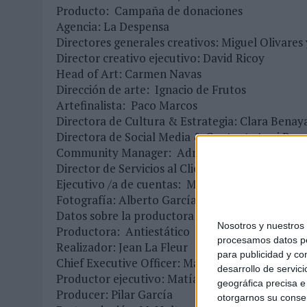
Producto: Campaña de donaciones
Agencia: La Despensa
Directores generales creativos: Miguel Olivares 
Director creativo ejecutivo: David Ricoy
Head of Art: Carmen Navas
Dirección de arte: Ignacio de Frutos
Artefinalista: Paco Marcos
Directora de Cultura & Estrategia: Clara Benay
Directora de Social Media & Content: Auxi Bar
Community Manager: Adrián Pascual
Director de Servicios al Cliente: Valentín Lópe
Ejecutivo /a de cuentas: Miriam Cano
Fotografía: Alberto García-Alix
Datos sobre la productora / desarrollo / produc
Nosotros y nuestro
Productora: Antiestático
procesamos datos per
Realizador: Jean La Fleur
para publicidad y co
Chief Executive Officer: Matías Dumont
desarrollo de servici
Productor ejecutivo: Matías Aisen
geográfica precisa e 
Producer: Pilar García
otorgarnos su conse