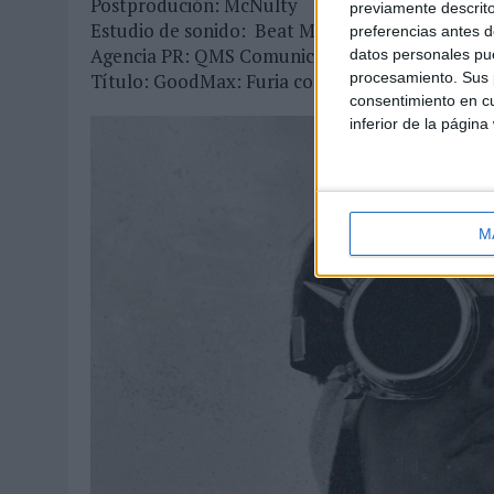
Postprodución: McNulty
previamente descrito
Estudio de sonido: Beat Music
preferencias antes d
Agencia PR: QMS Comunicación
datos personales pue
procesamiento. Sus p
Título: GoodMax: Furia contra el cáncer
consentimiento en cu
inferior de la página
M