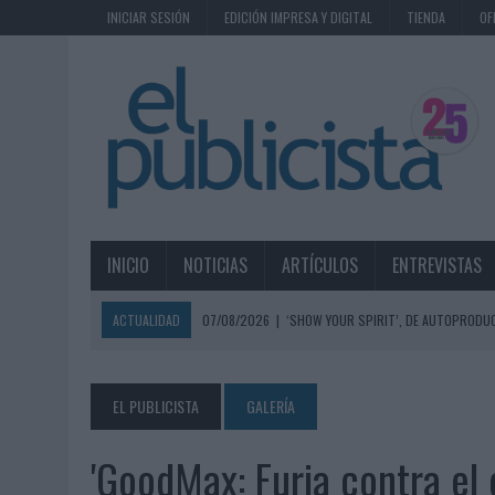
INICIAR SESIÓN
EDICIÓN IMPRESA Y DIGITAL
TIENDA
OF
INICIO
NOTICIAS
ARTÍCULOS
ENTREVISTAS
ACTUALIDAD
07/08/2026
|
EL MÁLAGA CF CULMINA SU TRILOGÍA 
07/08/2026
|
MAHOU REIVINDICA EL RITUAL DE LA CAÑA EN EL DÍA IN
07/08/2026
|
MG SPIRIT RELANZA SU MARCA CON UNA ESTRATEGIA 
EL PUBLICISTA
GALERÍA
07/08/2026
|
PATRÓN CONVIERTE EL NUEVO SINGLE DE ARÓN PIPER EN
'GoodMax: Furia contra el
07/08/2026
|
EL VERANO PONE A PRUEBA LA ESTRATEGIA DIGITAL DE