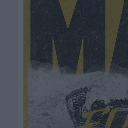
07/08/2026
|
‘ALEXIA PUTELLAS X GALAXY Z FOLD8 – SIN LÍMITES’, 
07/08/2026
|
‘SHOW YOUR SPIRIT’, DE AUTOPRODUCCIÓN DE MG SPI