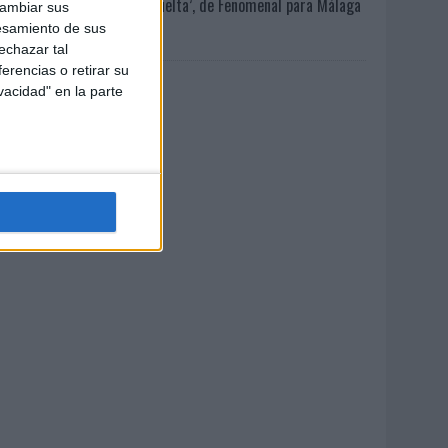
‘La vuelta’, de Fenomenal para Málaga
cambiar sus
CF
esamiento de sus
echazar tal
erencias o retirar su
vacidad" en la parte