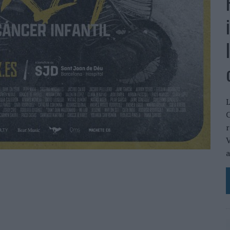
L
C
r
V
a