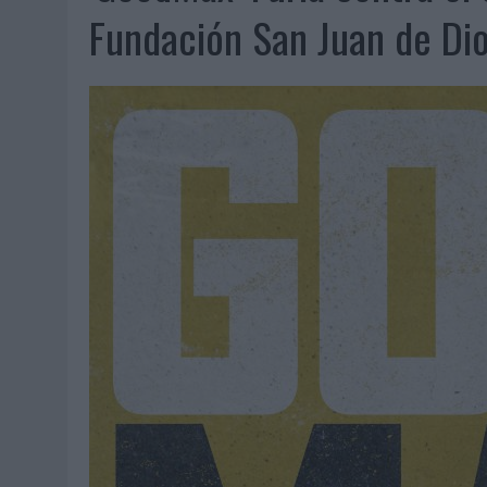
07/08/2026
|
VUELING CONVIERTE LOS RECUERDOS EN SOUVENIRS CO
Fundación San Juan de Di
07/08/2026
|
CUANDO SE APAGUE EL SOL, EL ECLIPSE DE 2026 POND
06/08/2026
|
‘LA VUELTA’, DE FENOMENAL PARA MÁLAGA CF
06/08/2026
|
SIETE DE CADA DIEZ EMPRESAS ESPAÑOLAS NO INTEGRA
06/08/2026
|
LA TELEVISIÓN SIGUE LIDERANDO EL CONSUMO DE MEDI
06/08/2026
|
EL USO DE LA IA GENERATIVA ALCANZA YA AL 62% DE L
06/08/2026
|
SYSTEM1 NOMBRA A KIMBERLY BASTONI COMO NUEVA D
06/08/2026
|
FRIGO Y UNIQLO LANZAN UNA COLECCIÓN PERSONALIZA
06/08/2026
|
LA IA ESTÁ SUBIENDO EL LISTÓN DE LA CREATIVIDAD
05/08/2026
|
BEON WORLDWIDE LANZA RAÍZ URBANA PARA TRANSFOR
05/08/2026
|
FABRA COMUNICACIÓN INCORPORA A CASONÁ Y ASUME 
05/08/2026
|
LOPESAN HOTELS & RESORTS ACERCA EL PARAÍSO CAN
05/08/2026
|
LUIS ARQUILLOS (BURGO DE ARIAS): “LA CONSTRUCCIÓ
MONEDA”