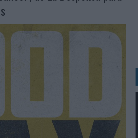
N IA
os
RÁ A PRUEBA LA CREATIVIDAD DE LAS MARCAS
N LA INFANCIA EN SU ESTRATEGIA
OS EN VERANO Y SUPERA AL MÓVIL COMO DISPOSITIVO MÁS UTILIZADO
OS ESPAÑOLES
IRECTORA COMERCIAL GLOBAL
BLE INSPIRADA EN CORNETTO, CALIPPO Y SOLERO
MAR EL PATRIMONIO HISTÓRICO EN ACTIVOS CULTURALES Y ECONÓMICOS
LA GESTIÓN DE SUS RELACIONES CON LOS MEDIOS
ARIO EN SU ÚLTIMA CAMPAÑA INTERNACIONAL
N DE MARCA A LARGO PLAZO Y LA MEDICIÓN SON DOS CARAS DE LA MISMA