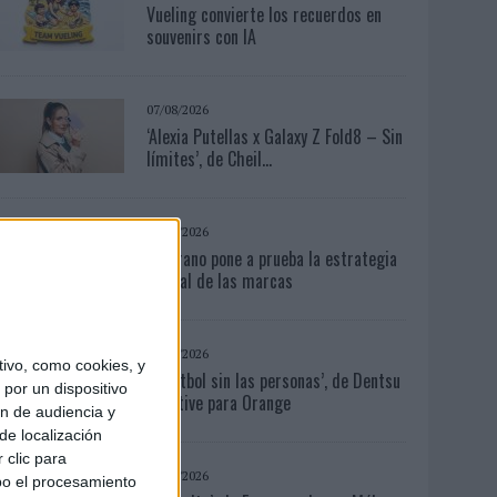
Vueling convierte los recuerdos en
souvenirs con IA
07/08/2026
‘Alexia Putellas x Galaxy Z Fold8 – Sin
límites’, de Cheil...
07/08/2026
El verano pone a prueba la estrategia
digital de las marcas
04/08/2026
ivo, como cookies, y
‘El fútbol sin las personas’, de Dentsu
por un dispositivo
Creative para Orange
ón de audiencia y
de localización
 clic para
06/08/2026
bo el procesamiento