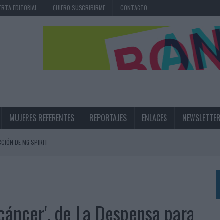
ERTA EDITORIAL
QUIERO SUSCRIBIRME
CONTACTO
MUJERES REFERENTES
REPORTAJES
ENLACES
NEWSLETTE
DE MARCA CON UNA CAMPAÑA QUE CELEBRA SU REGRESO A PRIMERA DIVISIÓN
TERNACIONAL DE LA CERVEZA
360º CENTRADA EN EL ORIGEN BARCELONÉS
 UNA EXPERIENCIA DE MARCA EN IBIZA
 cáncer', de La Despensa para
 LAS MARCAS